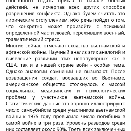
способного отдать приказ о начале боевых
действий, не исчерпав всех других способов
разрешения конфликта. Однако будем считать это
лирическим отступлением, ибо речь пойдет о том,
что конкретно может произойти с психикой
определенной части людей, переживших военный,
травматический стресс.
Многие сейчас отмечают сходство вьетнамской и
афганской войны. Научный анализ этих аналогий и
выявление различий этих непопулярных как в
США, так и в нашей стране войн - особая тема.
Однако аналогии сомнений не вызывают. После
возвращения солдат, воевавших во Вьетнаме,
американское общество столкнулось с массой
социальных, медицинских и психологических
проблем у участников вьетнамской войны.
Статистические данные это хорошо иллюстрируют:
число самоубийств среди участников вьетнамской
войны к 1975 году превысило число погибших в
самой войне в три раза. Уровень разводов среди
них составляет около 90%. Треть всех заключенных