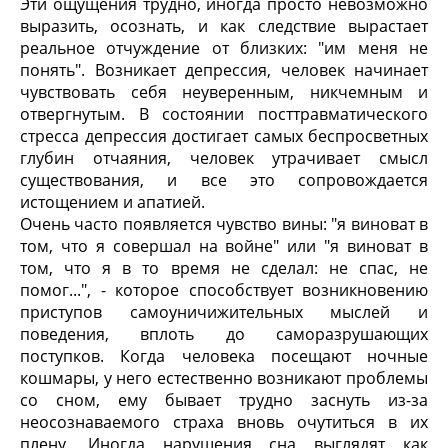
Эти ощущения трудно, иногда просто невозможно
выразить, осознать, и как следствие вырастает
реальное отчуждение от близких: "им меня не
понять". Возникает депрессия, человек начинает
чувствовать себя неуверенным, никчемным и
отвергнутым. В состоянии посттравматического
стресса депрессия достигает самых беспросветных
глубин отчаяния, человек утрачивает смысл
существования, и все это сопровождается
истощением и апатией.
Очень часто появляется чувство вины: "я виноват в
том, что я совершал на войне" или "я виноват в
том, что я в то время не сделал: не спас, не
помог...", - которое способствует возникновению
приступов самоуничижительных мыслей и
поведения, вплоть до саморазрушающих
поступков. Когда человека посещают ночные
кошмары, у него естественно возникают проблемы
со сном, ему бывает трудно заснуть из-за
неосознаваемого страха вновь очутиться в их
плену. Иногда нарушения сна выглядят как