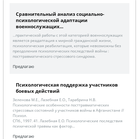
Сравнительный анализ социально-
психологической адаптации
военнослужащих...
...практической работы с этой категорией военнослужащих
является реадаптация к мирной гражданской жизни,
психологическая реабилитация, которые невозможны без
преодоления психологических последствий войны :
посттравматического стрессового синдрома.
Предлагаю
Психологическая поддержка участников
боевых действий
Зеленова М.Е., Лазебная Е.О., Тарабрина Н.В.
Психологические особенности посттравматических
стрессовых состояний у участников войны в Афганистане //
Психол.
СПб., 1997. 41. Лазебная Е.О. Психологические последствия
психической травмы как фактор...
Предлагаю