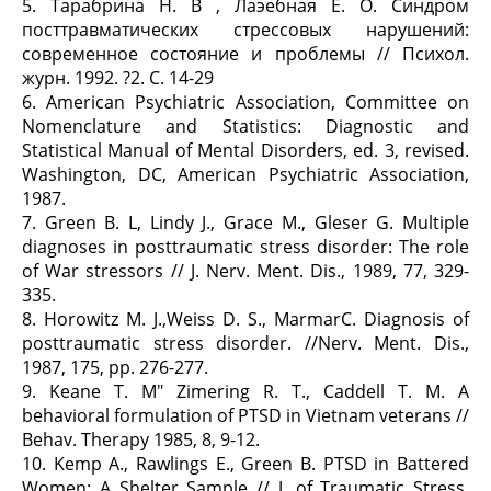
5. Тарабрина Н. В , Лаэебная Е. О. Синдром
посттравматических стрессовых нарушений:
современное состояние и проблемы // Психол.
журн. 1992. ?2. С. 14-29
6. American Psychiatric Association, Committee on
Nomenclature and Statistics: Diagnostic and
Statistical Manual of Mental Disorders, ed. 3, revised.
Washington, DC, American Psychiatric Association,
1987.
7. Green В. L, Lindy J., Grace M., Gleser G. Multiple
diagnoses in posttraumatic stress disorder: The role
of War stressors // J. Nerv. Ment. Dis., 1989, 77, 329-
335.
8. Horowitz M. J.,Weiss D. S., MarmarC. Diagnosis of
posttraumatic stress disorder. //Nerv. Ment. Dis.,
1987, 175, pp. 276-277.
9. Keane Т. M" Zimering R. Т., Caddell Т. M. A
behavioral formulation of PTSD in Vietnam veterans //
Behav. Therapy 1985, 8, 9-12.
10. Kemp A., Rawlings Е., Green В. PTSD in Battered
Women: A Shelter Sample // J. of Traumatic Stress,