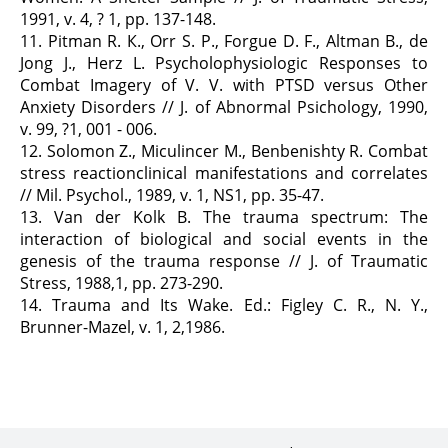
1991, v. 4, ? 1, pp. 137-148.
11. Pitman R. К., Orr S. P., Forgue D. F., Altman В., de
Jong J., Herz L. Psycholophysiologic Responses to
Combat Imagery of V. V. with PTSD versus Other
Anxiety Disorders // J. of Abnormal Psichology, 1990,
v. 99, ?1, 001 - 006.
12. Solomon Z., Miculincer M., Benbenishty R. Combat
stress reactionclinical manifestations and correlates
// Mil. Psychol., 1989, v. 1, NS1, pp. 35-47.
13. Van der Kolk B. The trauma spectrum: The
interaction of biological and social events in the
genesis of the trauma response // J. of Traumatic
Stress, 1988,1, pp. 273-290.
14. Trauma and Its Wake. Ed.: Figley C. R., N. Y.,
Brunner-Mazel, v. 1, 2,1986.