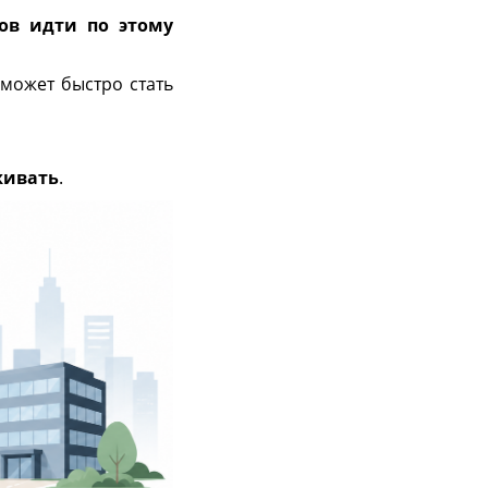
тов идти по этому
 может быстро стать
живать
.