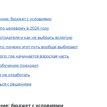
ние: бюджет с условиями
 по целевому в 2026 году
ботодателя и как не выбрать вслепую
о: почему этот путь вообще выбирают
го: где начинается взрослая часть
 обучение подходит
и не отработать
ься с решением
ние: бюджет с условиями