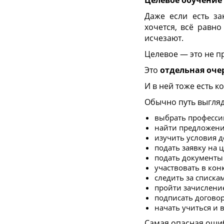
Даже если есть за
хочется, всё равно
исчезают.
Целевое — это не п
Это
отдельная оче
И в ней тоже есть к
Обычно путь выгляд
выбрать професси
найти предложени
изучить условия д
подать заявку на 
подать документы 
участвовать в кон
следить за списка
пройти зачислени
подписать договор
начать учиться и 
Самая опасная оши