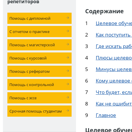
репетиторов
Содержание
Помощь с дипломной
Целевое обуче
С отчетом о практике
Как поступить
Помощь с магистерской
Где искать ра
Плюсы целевог
Помощь с курсовой
Минусы целево
Помощь с рефератом
Кому целевое
Помощь с контрольной
Что будет, есл
Помощь с эссе
Как не ошибит
Срочная помощь студентам
Главное
Целевое обуче