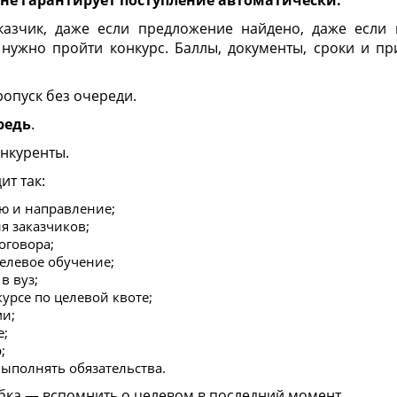
казчик, даже если предложение найдено, даже если
 нужно пройти конкурс. Баллы, документы, сроки и п
ропуск без очереди.
редь
.
онкуренты.
ит так:
ю и направление;
я заказчиков;
оговора;
целевое обучение;
в вуз;
курсе по целевой квоте;
ми;
е;
;
выполнять обязательства.
бка — вспомнить о целевом в последний момент.