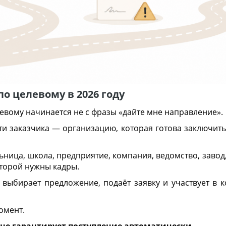
по целевому в 2026 году
евому начинается не с фразы «дайте мне направление».
и заказчика — организацию, которая готова заключит
ьница, школа, предприятие, компания, ведомство, завод,
оторой нужны кадры.
выбирает предложение, подаёт заявку и участвует в 
омент.
 не гарантирует поступление автоматически.