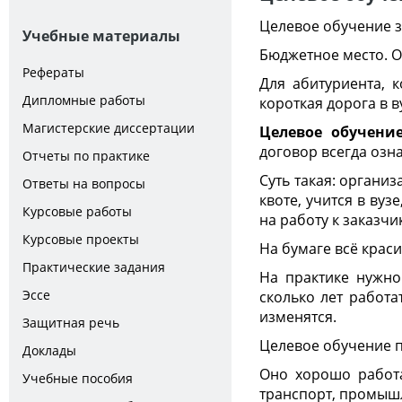
Целевое обучение з
Учебные материалы
Бюджетное место. О
Рефераты
Для абитуриента, к
Дипломные работы
короткая дорога в в
Магистерские диссертации
Целевое обучение
договор всегда озн
Отчеты по практике
Суть такая: органи
Ответы на вопросы
квоте, учится в ву
Курсовые работы
на работу к заказчи
Курсовые проекты
На бумаге всё краси
Практические задания
На практике нужно 
Эссе
сколько лет работа
изменятся.
Защитная речь
Целевое обучение п
Доклады
Оно хорошо работае
Учебные пособия
транспорт, промышл