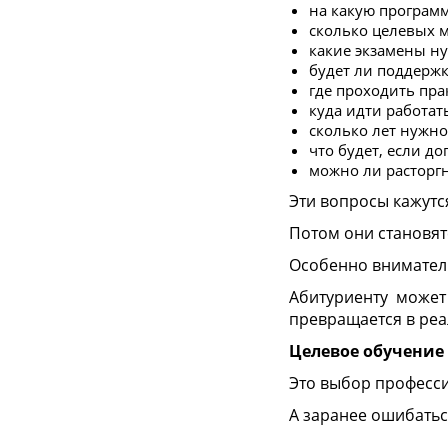
на какую программ
сколько целевых м
какие экзамены н
будет ли поддержк
где проходить пра
куда идти работат
сколько лет нужно
что будет, если д
можно ли расторгн
Эти вопросы кажутс
Потом они становят
Особенно вниматель
Абитуриенту может
превращается в реа
Целевое обучение 
Это выбор професси
А заранее ошибатьс