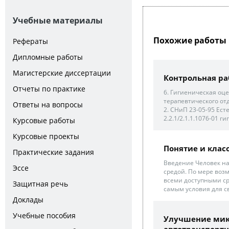
Учебные материалы
Похожие работы 
Рефераты
Дипломные работы
Магистерские диссертации
Контрольная раб
Отчеты по практике
6. Гигиеническая оц
терапевтического от
Ответы на вопросы
2. СНиП 23-05-95 Ест
2.2.1/2.1.1.1076-01 г
Курсовые работы
Курсовые проекты
Понятие и кла
Практические задания
Введение Человек на
Эссе
средой. По мере воз
всеми доступными ср
Защитная речь
самым условия для св
Доклады
Учебные пособия
Улучшение мик
автотранспортны