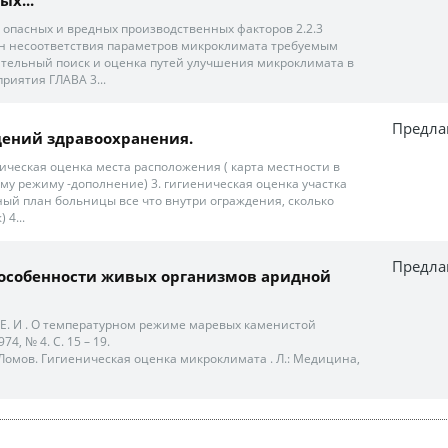
 опасных и вредных производственных факторов 2.2.3
н несоответствия параметров микроклимата требуемым
тельный поиск и оценка путей улучшения микроклимата в
риятия ГЛАВА 3...
Предла
дений здравоохранения.
ническая оценка места расположения ( карта местности в
му режиму -дополнение) 3. гигиеническая оценка участка
ый план больницы все что внутри ограждения, сколько
 4...
Предла
 особенности живых организмов аридной
а Е. И . О температурном режиме маревых каменистой
4, № 4. С. 15 – 19.
 Ломов. Гигиеническая оценка микроклимата . Л.: Медицина,