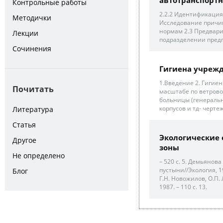
Контрольные работы
2.2.2 Идентификация
Методички
Исследование причи
нормам 2.3 Предвари
Лекции
подразделении предп
Сочинения
Гигиена учреж
1.Введение 2. Гигие
Почитать
масштабе по ветрово
больницы (генеральн
корпусов и тд- чертеж)
Литература
Статья
Экологические
Другое
зоны
Не определено
– 520 с. 5. Демьянов
пустыни//Экология, 197
Блог
Г.Н. Новожилов, О.П.
1987. – 110 с. 13.