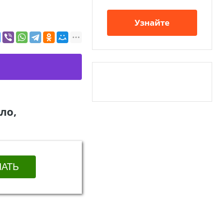
Узнайте
ло,