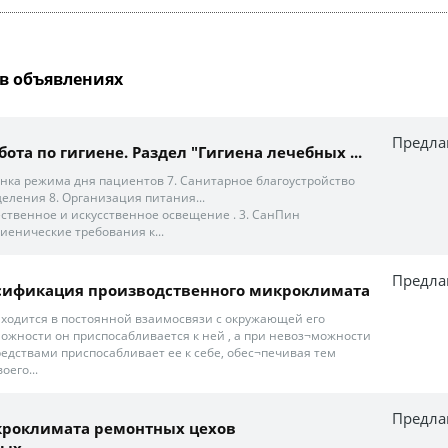
в объявлениях
Предла
ота по гигиене. Раздел "Гигиена лечебных ...
енка режима дня пациентов 7. Санитарное благоустройство
деления 8. Организация питания...
ественное и искусственное освещение . 3. СанПин
игиенические требования к...
Предла
ссификация производственного микроклимата
ходится в постоянной взаимосвязи с окружающей его
можности он приспосабливается к ней , а при невоз¬можности
едствами приспосабливает ее к себе, обес¬печивая тем
оего...
Предла
роклимата ремонтных цехов
х...