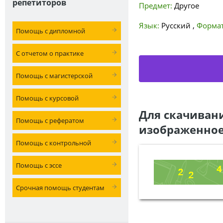
репетиторов
Предмет:
Другое
Язык:
Русский
,
Формат
Помощь с дипломной
С отчетом о практике
Помощь с магистерской
Помощь с курсовой
Для скачиван
Помощь с рефератом
изображенное
Помощь с контрольной
Помощь с эссе
Срочная помощь студентам