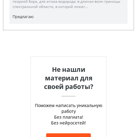
теорией Бора, для атома водорода: в длинах волн границы
спектральной области, в которой лежат...
Предлагаю
Не нашли
материал для
своей работы?
Поможем написать уникальную
работу
Без плагиата!
Без нейросетей!