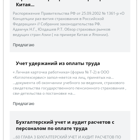
Китая...
Распоряжение Правительства РФ от 25.09.2002 № 1361-р «О
Концепции раз-вития страхования в Российской
Федерации» // Собрание законодательства РФ.
Адамчук Н.Г., Юлдашев Р.Т. Обзор страховых рынков
ведущих стран Азии ( на примере Китая и Японии).
Предлагаю
Учет удержаний из оплаты труда
« Личная карточка работника» (форма № Т-2) в ООО
«Котлотехсервис» запол-няется на лиц, принятых на...
...документа об окончании учебного за-ведения, страхового
свидетельства государственного пенсионного страхования ,
сви-детельства о постановке на...
Предлагаю
Бухгалтерский учет и аудит расчетов с
персоналом по оплате труда
...60 ГЛАВА 3 БУХГАЛТЕРСКИЙ УЧЕТ И АУДИТ РАСЧЕТОВ ПО