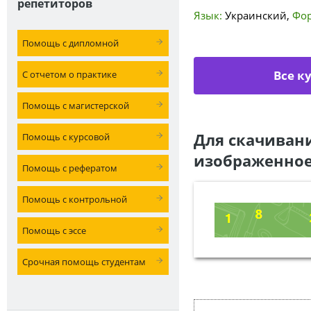
репетиторов
Язык:
Украинский
,
Фор
Помощь с дипломной
Все к
С отчетом о практике
Помощь с магистерской
Для скачиван
Помощь с курсовой
изображенное
Помощь с рефератом
Помощь с контрольной
Помощь с эссе
Срочная помощь студентам