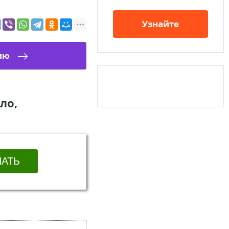
Узнайте
ию
ло,