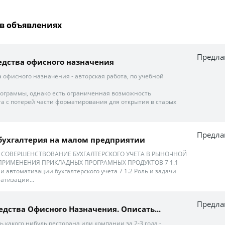
в объявлениях
Предла
дства офисного назначения
 офисного назначения - авторская работа, по учебной
 программы, однако есть ограниченная возможность
а с потерей части форматирования для открытия в старых
Предла
бухгалтерия на малом предприятии
1. СОВЕРШЕНСТВОВАНИЕ БУХГАЛТЕРСКОГО УЧЕТА В РЫНОЧНОЙ
ПРИМЕНЕНИЯ ПРИКЛАДНЫХ ПРОГРАМНЫХ ПРОДУКТОВ 7 1.1
 автоматизации бухгалтерского учета 7 1.2 Роль и задачи
атизации...
Предла
дства Офисного Назначения. Описать...
 какого нибудь ресторана или компании за 2-3 года -