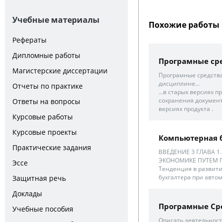
Учебные материалы
Похожие работы 
Рефераты
Дипломные работы
Програмные сре
Магистерские диссертации
Програмные средства
дисциплине...
Отчеты по практике
...в старых версиях
сохранения документ
Ответы на вопросы
версиях продукта .
Курсовые работы
Курсовые проекты
Компьютерная 
Практические задания
ВВЕДЕНИЕ 3 ГЛАВА 
ЭКОНОМИКЕ ПУТЕМ 
Эссе
Тенденция в развитии
бухгалтера при автом
Защитная речь
Доклады
Програмные Сре
Учебные пособия
Описать деятельность