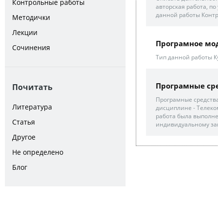
Контрольные работы
авторская работа, п
данной работы Контр
Методички
Лекции
Програмное мо
Сочинения
Тип данной работы К
Програмные сре
Почитать
Програмные средства
Литература
дисциплине - Телеко
работа была выполн
Статья
индивидуальному зак
Другое
Не определено
Блог