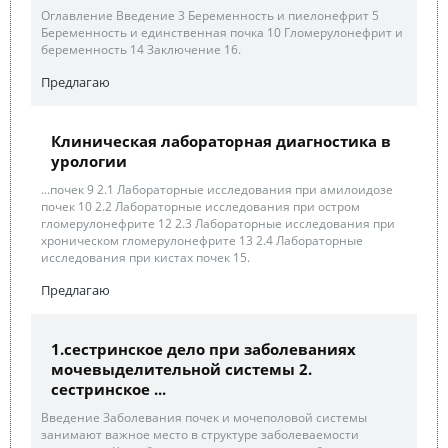
Оглавление Введение 3 Беременность и пиелонефрит 5
Беременность и единственная почка 10 Гломерулонефрит и
беременность 14 Заключение 16.
Предлагаю
Клиническая лабораторная диагностика в
урологии
...почек 9 2.1 Лабораторные исследования при амилоидозе
почек 10 2.2 Лабораторные исследования при остром
гломерулонефрите 12 2.3 Лабораторные исследования при
хроническом гломерулонефрите 13 2.4 Лабораторные
исследования при кистах почек 15.
Предлагаю
1.сестринское дело при заболеваниях
мочевыделительной системы 2.
cестринское ...
Введение Заболевания почек и мочеполовой системы
занимают важное место в структуре заболеваемости