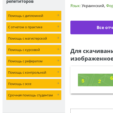
репетиторов
Язык:
Украинский
,
Фор
Помощь с дипломной
Все от
С отчетом о практике
Помощь с магистерской
Для скачиван
Помощь с курсовой
изображенное
Помощь с рефератом
Помощь с контрольной
Помощь с эссе
Срочная помощь студентам