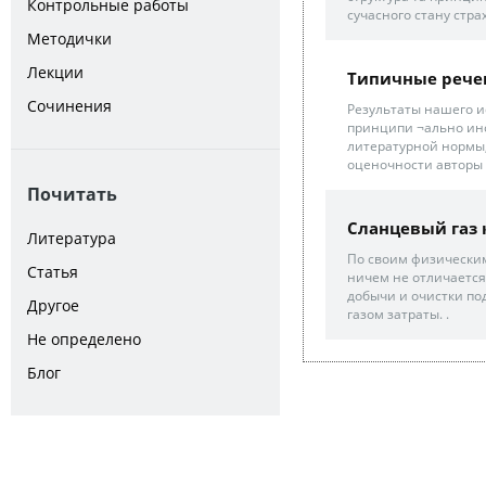
Контрольные работы
сучасного стану страх
Методички
Лекции
Типичные рече
Сочинения
Результаты нашего и
принципи ¬ально ино
литературной нормы,
оценочности авторы г
Почитать
Сланцевый газ
Литература
По своим физически
Статья
ничем не отличается
добычи и очистки по
Другое
газом затраты. .
Не определено
Блог