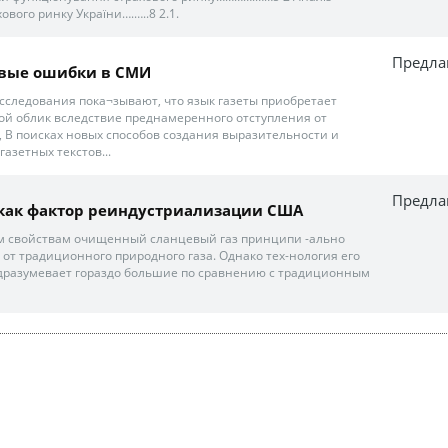
ового ринку України….…..8 2.1.
Предла
вые ошибки в СМИ
сследования пока¬зывают, что язык газеты приобретает
й облик вследствие преднамеренного отступления от
 В поисках новых способов создания выразительности и
азетных текстов...
Предла
 как фактор реиндустриализации США
м свойствам очищенный сланцевый газ принципи -ально
 от традиционного природного газа. Однако тех-нология его
дразумевает гораздо большие по сравнению с традиционным