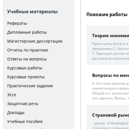
Учебные материалы
Похожие работы 
Рефераты
Дипломные работы
Теория эконом
Магистерские диссертации
Прин-ципы постр-я и 
предназнач 2. Эко-но
Отчеты по практике
7. Принцип систем под
рассматр во взаимосв
Ответы на вопросы
Курсовые работы
Вопросы по ме
Курсовые проекты
9. Система органов 
Практические задания
компетенция и взаим
Общий м-т заключает
Эссе
хоз. единиц. Функц . 
Защитная речь
Доклады
Страховой рын
Учебные пособия
...ринку…4 Необхідні
структура та принци