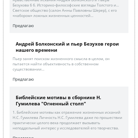
Безухова 6 6. Историко-философские взгляды Толстого и...
Светское общество (салон Анны Павловны Шерер), с его
«набором» ложных жизненных ценностей...
Предлагаю
Андрей Болконский и пьер Безухов герои
нашего времени
Пьер занят поиском жизненного смысла в целом, он
пытается найти объективность в собственном
существовании...
Предлагаю
Библейские мотивы в сборнике Н.
Гумилева "Огненный столп"
1. Библейские мотивы как отражение жизненных исканий
Н.С. Гумилева Личность Н.С. Гумилева даже по прошествии
практически целого века продолжает вызывать
неподдельный интерес у исследователей его творчества.
Предлагаю