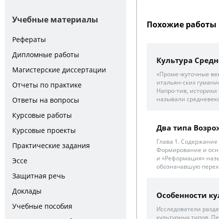
Учебные материалы
Похожие работы 
Рефераты
Дипломные работы
Культура Сред
Магистерские диссертации
«Проме-жуточные век
итальян-ских гумани
Отчеты по практике
Напро-тив, историки
называли средневеко
Ответы на вопросы
Курсовые работы
Два типа Возрож
Курсовые проекты
Глава 1. Содержание
Практические задания
Формирование и осн
и «Реформация» назы
Эссе
обозначавшую переход
Защитная речь
Доклады
Особенности к
Учебные пособия
Исследователи разде
культурных типов. П