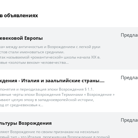
в объявлениях
Предла
невековой Европы
а» между античностью и Возрождением с легкой руки
стов стали именоваться средними.
 так называемой «романтической» школы начала ХIХ в.
вье «золотым веком» человечества...
Предла
дения - Италия и заальпийские страны....
 понятия и периодизация эпохи Возрождения § 1.1.
овные черты эпохи Возрождения Терминами « Возрождение »
вают целую эпоху в западноевропейской истории,
 от средневековья к...
Предла
ультуры Возрождения
ляют Возрождение по своим признакам на несколько
ервый тип – это Италия, пережившая Возрождение в полной