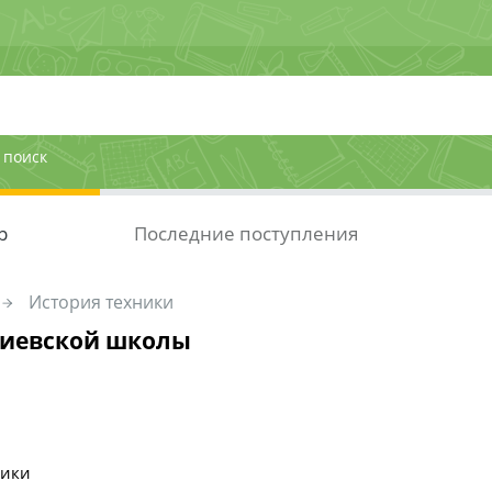
 поиск
р
Последние поступления
История техники
киевской школы
ники