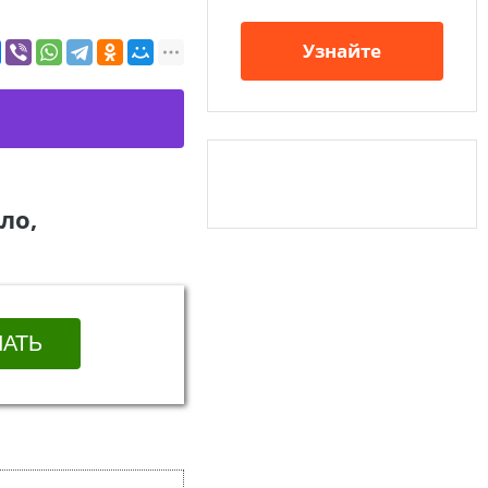
Узнайте
ло,