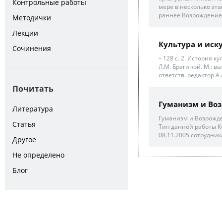
Контрольные работы
мере в несколько этап
раннее Возрождение .
Методички
Лекции
Культура и иск
Сочинения
– 128 с. 2. История 
Л.М. Брагиной. М.: вы
ответств. редактор А.А
Почитать
Гуманизм и Во
Литература
Гуманизм и Возрожде
Статья
Тип данной работы К
08.11.2005 сотрудни
Другое
Не определено
Блог