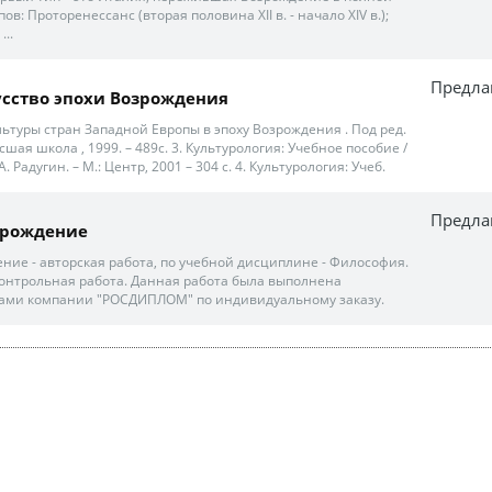
ов: Проторенессанс (вторая половина XII в. - начало XIV в.);
..
Предла
усство эпохи Возрождения
культуры стран Западной Европы в эпоху Возрождения . Под ред.
сшая школа , 1999. – 489с. 3. Культурология: Учебное пособие /
. Радугин. – М.: Центр, 2001 – 304 с. 4. Культурология: Учеб.
Предла
зрождение
ние - авторская работа, по учебной дисциплине - Философия.
онтрольная работа. Данная работа была выполнена
ками компании "РОСДИПЛОМ" по индивидуальному заказу.