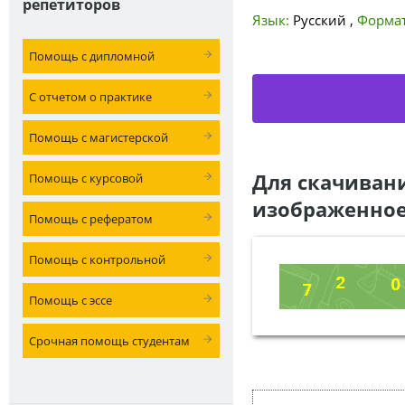
репетиторов
Язык:
Русский
,
Формат
Помощь с дипломной
С отчетом о практике
Помощь с магистерской
Для скачиван
Помощь с курсовой
изображенное
Помощь с рефератом
Помощь с контрольной
Помощь с эссе
Срочная помощь студентам