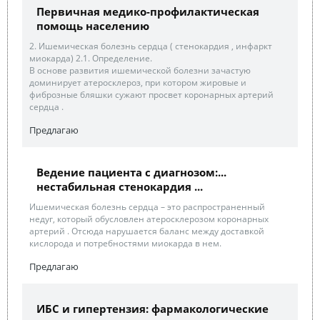
Первичная медико-профилактическая
помощь населению
2. Ишемическая болезнь сердца ( стенокардия , инфаркт
миокарда) 2.1. Определение.
В основе развития ишемической болезни зачастую
доминирует атеросклероз, при котором жировые и
фиброзные бляшки сужают просвет коронарных артерий
сердца .
Предлагаю
Ведение пациента с диагнозом:...
нестабильная стенокардия ...
Ишемическая болезнь сердца – это распространенный
недуг, который обусловлен атеросклерозом коронарных
артерий . Отсюда нарушается баланс между доставкой
кислорода и потребностями миокарда в нем.
Предлагаю
ИБС и гипертензия: фармакологические