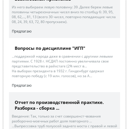
Из него выбираем левую половину: 39. Далее берем левые
половины четырехзначных чисел вниз по столбцу 6: 39, 95,
08, 62,…, 81, 13 (всего 30 чисел, повторно попадающие числа
08, 24, 39, 63, 72, 80 пропускаем).
Предлагаю
Вопросы по дисциплине "ИГП"
...поддержкой народа даже в сравнении с другими левыми
партиями. С 1928 г. НСДАП постоянно увеличивала свое
представительство в райхстаге (2% мест в...
На выборах президента в 1932 г. Гинденбург одержал
повторную победу (с 19 млн. голосов), но за А...
Предлагаю
Отчет по производственной практике.
Разборка - сборка ...
Введение: Так, только за счет совершенст¬вования
разборочно-моечных работ доля повторного ...
...Выпрессовка труб полуосей заднего моста с правой и левой