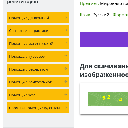
репетиторов
Предмет:
Мировая эко
Язык:
Русский
,
Формат
Помощь с дипломной
С отчетом о практике
Помощь с магистерской
Помощь с курсовой
Для скачиван
Помощь с рефератом
изображенное
Помощь с контрольной
Помощь с эссе
Срочная помощь студентам