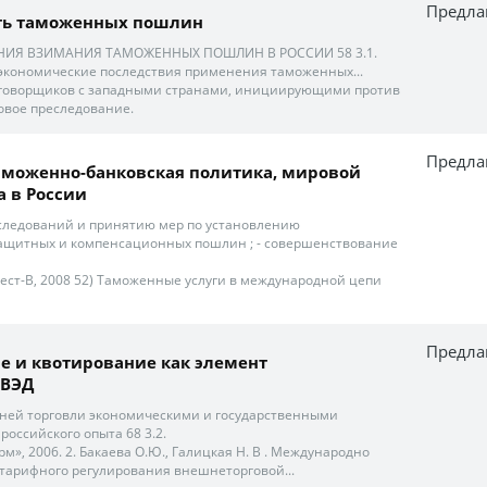
Предла
ть таможенных пошлин
НИЯ ВЗИМАНИЯ ТАМОЖЕННЫХ ПОШЛИН В РОССИИ 58 3.1.
экономические последствия применения таможенных...
реговорщиков с западными странами, инициирующими против
овое преследование.
Предла
аможенно-банковская политика, мировой
а в России
сследований и принятию мер по установлению
защитных и компенсационных пошлин ; - совершенствование
вест-В, 2008 52) Таможенные услуги в международной цепи
Предла
 и квотирование как элемент
 ВЭД
ней торговли экономическими и государственными
оссийского опыта 68 3.2.
», 2006. 2. Бакаева О.Ю., Галицкая Н. В . Международно
тарифного регулирования внешнеторговой...