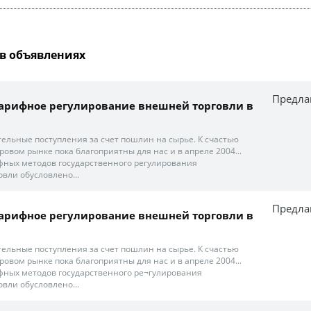
в объявлениях
Предла
арифное регулирование внешней торговли в
тельные поступления за счет пошлин на сырье. К счастью
овом рынке пока благоприятны для нас и в апреле 2004...
ных методов государственного регулирования
вли обусловлено...
Предла
арифное регулирование внешней торговли в
тельные поступления за счет пошлин на сырье. К счастью
овом рынке пока благоприятны для нас и в апреле 2004...
ных методов государственного ре¬гулирования
вли обусловлено...