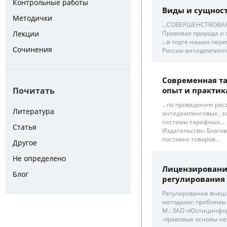
Контрольные работы
Виды и сущнос
Методички
...СОВЕРШЕНСТВОВА
Правовая природа и 
Лекции
...в торге наших пе
Сочинения
России антидемпинг
Современная т
опыт и практик
Почитать
...по проведению ра
Литература
антидемпинговых , 
системы тарифных...
Статья
Издательство: Благо
поставки товаров...
Другое
Не определено
Лицензирование
Блог
регулирования
Регулирование внеш
методами: проблемы р
М.: ЗАО «Юстицинформ
-правовые основы не