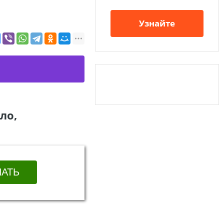
Узнайте
ло,