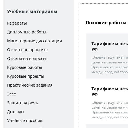
Учебные материалы
Похожие работы 
Рефераты
Дипломные работы
Магистерские диссертации
Тарифное и нет
РФ
Отчеты по практике
...бюджет идут значи
Ответы на вопросы
цены на сырье на мир
Применение нетариф
Курсовые работы
международной торго
Курсовые проекты
Практические задания
Тарифное и нет
Эссе
РФ
...бюджет идут значи
Защитная речь
цены на сырье на мир
Доклады
Применение нетариф
международной торго
Учебные пособия