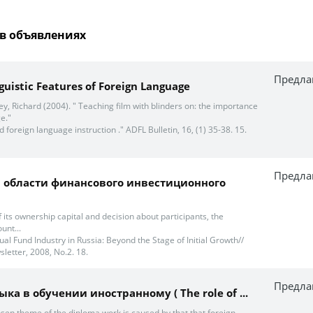
в объявлениях
Предла
guistic Features of Foreign Language
key, Richard (2004). " Teaching film with blinders on: the importance
e."
d foreign language instruction ." ADFL Bulletin, 16, (1) 35-38. 15.
Предла
 области финансового инвестиционного
f its ownership capital and decision about participants, the
unt...
al Fund Industry in Russia: Beyond the Stage of Initial Growth//
letter, 2008, No.2. 18.
Предла
ыка в обучении иностранному ( The role of ...
osen theme of the diploma work is caused by that that foreign