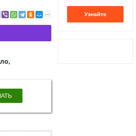
Узнайте
ло,