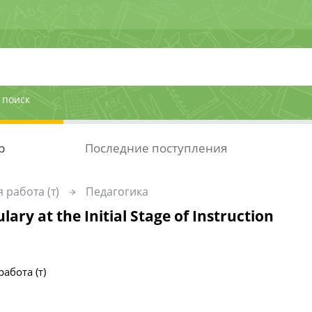
 поиск
р
Последние поступления
 работа (т)
Педагогика
ary at the Initial Stage of Instruction
абота (т)