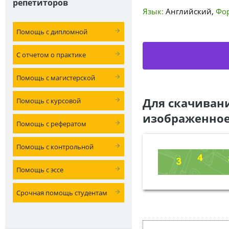
репетиторов
Язык:
Английский
,
Фо
Помощь с дипломной
С отчетом о практике
Помощь с магистерской
Для скачиван
Помощь с курсовой
изображенное
Помощь с рефератом
Помощь с контрольной
Помощь с эссе
Срочная помощь студентам