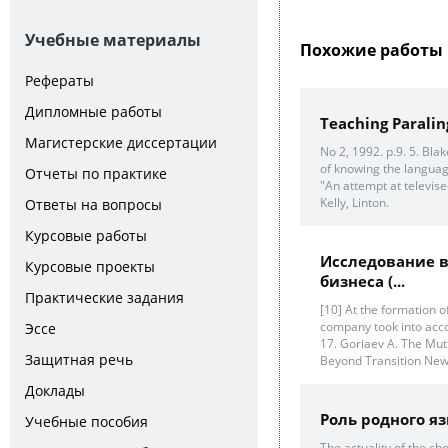
Учебные материалы
Похожие работы 
Рефераты
Дипломные работы
Teaching Paralin
Магистерские диссертации
No 2, 1992. p.9. 5. Bla
of knowing the languag
Отчеты по практике
"An attempt at televise
Kelly, Linton.
Ответы на вопросы
Курсовые работы
Исследование в
Курсовые проекты
бизнеса (...
Практические задания
[10] At the formation o
company took into acco
Эссе
17. Goriaev A. The Mutu
Защитная речь
Beyond Transition News
Доклады
Роль родного яз
Учебные пособия
The actuality of the ch