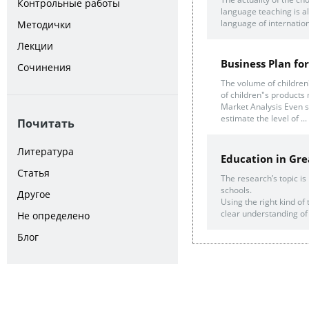
Контрольные работы
language teaching is al
language of internatio
Методички
Лекции
Business Plan fo
Сочинения
The volume of children
of children"s products 
Market Analysis Even st
estimate the level of ...
Почитать
Литература
Education in Gre
Статья
The research’s topic i
schools.
Другое
Using the right kind of
clear understanding of p
Не определено
Блог