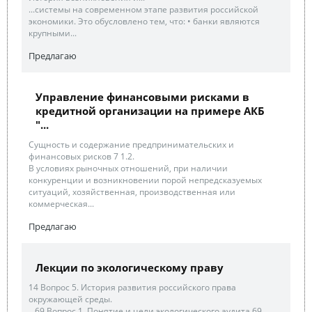
...системы на современном этапе развития российской
экономики. Это обусловлено тем, что: • банки являются
крупными...
Предлагаю
Управление финансовыми рисками в
кредитной организации на примере АКБ
"...
Сущность и содержание предпринимательских и
финансовых рисков 7 1.2.
В условиях рыночных отношений, при наличии
конкуренции и возникновении порой непредсказуемых
ситуаций, хозяйственная, производственная или
коммерческая...
Предлагаю
Лекции по экологическому праву
14 Вопрос 5. История развития российского права
окружающей среды.
...69 Вопрос 1. Понятие и цели экологического аудита 69