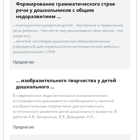
Формирование грамматического строя
речи у дошкольников с общим
недоразвитием ...
...полноценного развития детей . Чем богаче и правильнее
речь ребенка , тем легче ему высказывать свои мысли, тем
шире его...
...занятий логопедам дошкольных образовательных
учреждений для коррекционно-логопедической работы с
дошкольниками с ОНР.
Предлагаю
... изобразительного творчества у детей
дошкольного ...
В современных педагогических и психологических
исследованиях доказывается необходимость занятий
изобразительным творчеством для умственного,
эстетического развития детей дошкольного возраста. В
работах А.В. Запорожца, В.В. Давыдова, Н.Н...
Предлагаю