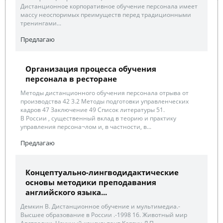
Дистанционное корпоративное обучение персонала имеет
массу неоспоримых преимуществ перед традиционными
тренингами...
Предлагаю
Организация процесса обучения
персонала в ресторане
Методы дистанционного обучения персонала отрыва от
производства 42 3.2 Методы подготовки управленческих
кадров 47 Заключение 49 Список литературы 51.
В России , существенный вклад в теорию и практику
управления персона¬лом и, в частности, в...
Предлагаю
Концептуально-лингводидактические
основы методики преподавания
английского языка...
Демкин В. Дистанционное обучение и мультимедиа.-
Высшее образование в России .-1998 16. Животный мир