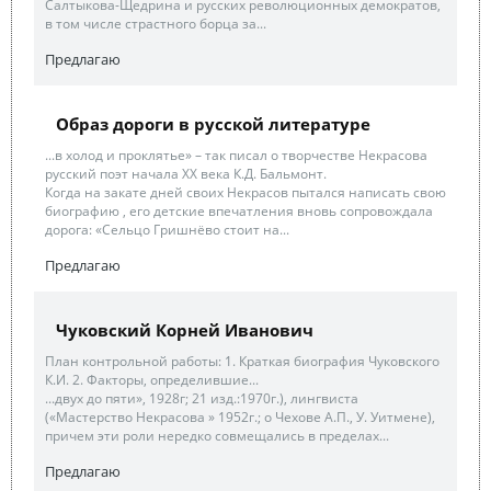
Салтыкова-Щедрина и русских революционных демократов,
в том числе страстного борца за...
Предлагаю
Образ дороги в русской литературе
...в холод и проклятье» – так писал о творчестве Некрасова
русский поэт начала XX века К.Д. Бальмонт.
Когда на закате дней своих Некрасов пытался написать свою
биографию , его детские впечатления вновь сопровождала
дорога: «Сельцо Гришнёво стоит на...
Предлагаю
Чуковский Корней Иванович
План контрольной работы: 1. Краткая биография Чуковского
К.И. 2. Факторы, определившие...
...двух до пяти», 1928г; 21 изд.:1970г.), лингвиста
(«Мастерство Некрасова » 1952г.; о Чехове А.П., У. Уитмене),
причем эти роли нередко совмещались в пределах...
Предлагаю