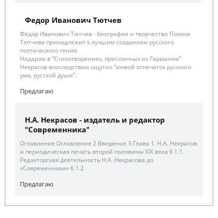
Федор Иванович Тютчев
Фёдор Иванович Тютчев - биография и творчество Поэзия
Тютчева принадлежит к лучшим созданиям русского
поэтического гения.
Недаром в “Стихотворениях, присланных из Германии”
Некрасов впоследствии ощутил “живой отпечаток русского
ума, русской души”.
Предлагаю
Н.А. Некрасов - издатель и редактор
"Современника"
Оглавление Оглавление 2 Введение 3 Глава 1. Н.А. Некрасов
и периодическая печать второй половины ХIХ века 6 1.1.
Редакторская деятельность Н.А. Некрасова до
«Современника» 6 1.2.
Предлагаю