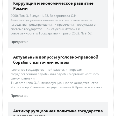
Коррупция и экономическое развитие
России
2000. Том 3. Выпуск 1. 23. Ведерникова О.Н.
Антикоррупционная политика России: с чего начать...
...средства предупреждения и пресечения коррупции в
системе государственной службы (История и
современность) // Государство и право. 2002. № 9. 52.
Предлагаю
Актуальные вопросы уголовно-правовой
борьбы с взяточничеством
...органов государственной власти, интересам
государственной службы или службы в органах местного
самоуправления.
Тимергалиева О. Антикоррупционное законодательство
России и проблемы его осуществления // Право и политика .
Предлагаю
Антикоррупционная политика государства
в деятельности...