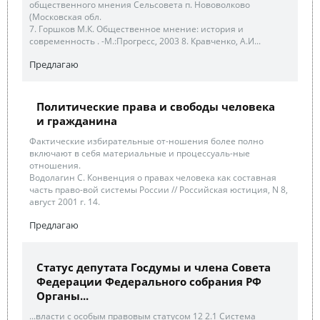
общественного мнения Сельсовета п. Нововолково
(Московская обл.
7. Горшков М.К. Общественное мнение: история и
современность . -М.:Прогресс, 2003 8. Кравченко, А.И...
Предлагаю
Политические права и свободы человека
и гражданина
Фактические избирательные от-ношения более полно
включают в себя материальные и процессуаль-ные
отношения.
Водолагин С. Конвенция о правах человека как составная
часть право-вой системы России // Российская юстиция, N 8,
август 2001 г. 14.
Предлагаю
Статус депутата Госдумы и члена Совета
Федерации Федерального собрания РФ
Органы...
...власти с особым правовым статусом 12 2.1 Система