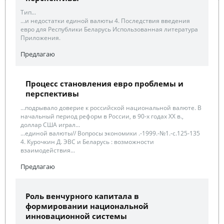
Тип...
...и недостатки единой валюты 4. Последствия введения
евро для Республики Беларусь Использованная литература
Приложения.
Предлагаю
Процесс становления евро проблемы и
перспективы
...подрывало доверие к российской национальной валюте. В
начальный период реформ в России, в 90-х годах XX в.,
доллар США играл...
...единой валюты// Вопросы экономики .-1999.-№1.-с.125-135
4. Курочкин Д. ЭВС и Беларусь : возможности
взаимодействия...
Предлагаю
Роль венчурного капитала в
формировании национальной
инновационной системы