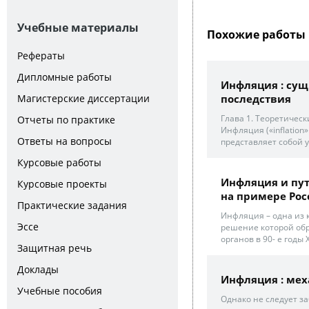
Учебные материалы
Похожие работы 
Рефераты
Дипломные работы
Инфляция : сущ
последствия
Магистерские диссертации
Глава 1. Теоретичес
Отчеты по практике
Инфляция («inflation»
Ответы на вопросы
представляет собой 
Курсовые работы
Инфляция и пут
Курсовые проекты
на примере Рос
Практические задания
Инфляция – одна из 
Эссе
решение которой об
органов в 90- е годы 
Защитная речь
Доклады
Инфляция : мех
Учебные пособия
Однако не следует за