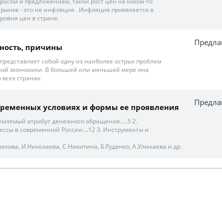
росом и предложением, такой рост цен на коком-то
рынке - это не инфляция . Инфляция проявляется в
овня цен в стране.
Предла
ность, причины
редставляет собой одну из наиболее острых проблем
ой экономики. В большей или меньшей мере она
 всех странах.
Предла
временных условиях и формы ее проявления
емлемый атрибут денежного обращения…..5 2.
ссы в современной России….12 3. Инструменты и
Грекова, И.Николаева, С.Никитина, Б.Руденко, А.Улюкаева и др.