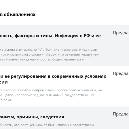
в объявлениях
Предла
ность, факторы и типы. Инфляция в РФ и ее
кие аспекты инфляции 1.1. Понятие и факторы инфляции
 - от итальянского слова «inflatio», что означает «вздутие»)
устойчивую тенденцию роста общего уровня цен .
Предла
и ее регулирования в современных условиях
сии
ключевых проблем современной российской экономики, на
ращалось первоочередное внимание государственных
XX века.
Предла
анизм, причины, следствия
бывать, что рост цен может быть связан с отсутствием