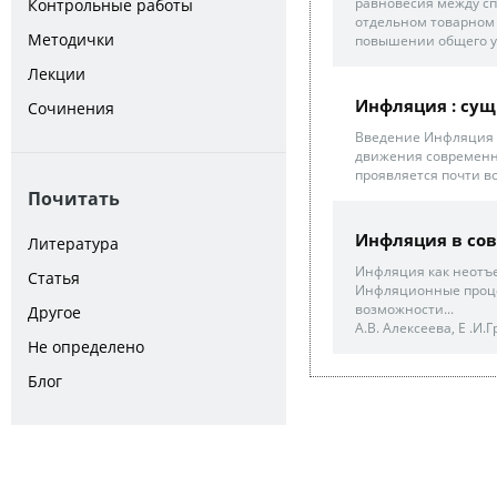
равновесия между сп
Контрольные работы
отдельном товарном 
Методички
повышении общего ур
Лекции
Инфляция : сущ
Сочинения
Введение Инфляция п
движения современн
проявляется почти во
Почитать
Инфляция в со
Литература
Инфляция как неотъ
Статья
Инфляционные проце
возможности...
Другое
А.В. Алексеева, Е .И.
Не определено
Блог