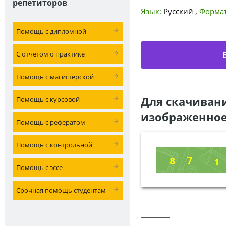
репетиторов
Язык:
Русский
,
Формат
Помощь с дипломной
С отчетом о практике
Помощь с магистерской
Для скачиван
Помощь с курсовой
изображенное
Помощь с рефератом
Помощь с контрольной
Помощь с эссе
Срочная помощь студентам