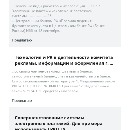
...Основные виды расчетов и их эволюция …..22 2.2
Электронные платежи как элемент платежной
системы………….………..35...
...Центральным банком РФ «Правила ведения
бухгалтерского учета в Центральном банке РФ (Банке
России) N66 от 18 сентября.
Предлагаю
Технология и PR в деятельности комитета
рекламы, информации и оформления г. ...
...со своим наименованием, штампы и бланки,
самостоятельный баланс, счет в казначействе и в банке.
Список использованной литературы 1. Федеральный закон
РФ от 13.03.2006г. № 38-ФЗ "О рекламе" 2. Федеральный
закон N 2124-1 "О средствах массовой...
Предлагаю
Совершенствование системы
электронных платежей. Для примера
использовать ГРКЦ ГУ...