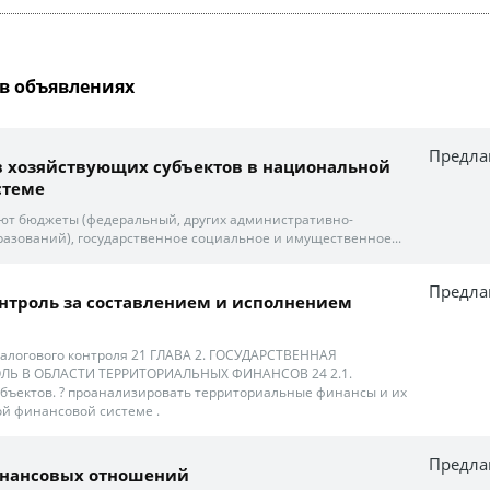
в объявлениях
Предла
в хозяйствующих субъектов в национальной
стеме
ают бюджеты (федеральный, других административно-
азований), государственное социальное и имущественное...
Предла
нтроль за составлением и исполнением
алогового контроля 21 ГЛАВА 2. ГОСУДАРСТВЕННАЯ
ЛЬ В ОБЛАСТИ ТЕРРИТОРИАЛЬНЫХ ФИНАНСОВ 24 2.1.
 субъектов. ? проанализировать территориальные финансы и их
й финансовой системе .
Предла
нансовых отношений