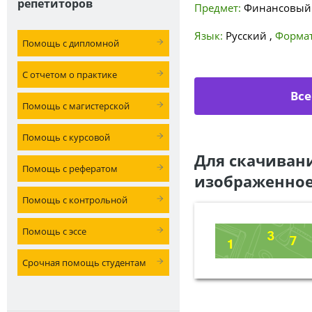
репетиторов
Предмет:
Финансовый 
Язык:
Русский
,
Формат
Помощь с дипломной
С отчетом о практике
Все
Помощь с магистерской
Помощь с курсовой
Для скачиван
Помощь с рефератом
изображенное
Помощь с контрольной
Помощь с эссе
Срочная помощь студентам