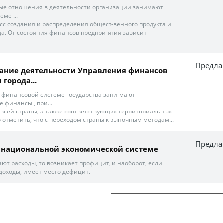
ые отношения в деятельности организации занимают
ме ...
есс создания и распределения общест-венного продукта и
а. От состояния финансов предпри-ятия зависит
Предла
ание деятельности Управления финансов
города...
 финансовой системе государства зани-мают
 финансы , при...
х всей страны, а также соответствующих территориальных
 отметить, что с переходом страны к рыночным методам...
Предла
 национальной экономической системе
ют расходы, то возникает профицит, и наоборот, если
оходы, имеет место дефицит.