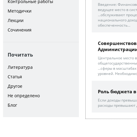
Контрольные работы
Введение: Финансов
ведущее место в систе
Методички
...обслуживают проц
национального доход
Лекции
обеспеченность...
Сочинения
Совершенствов
Администрации 
Почитать
Центральное место в
общегосударственные
Литература
...сферы в масштаба
уровней. Необходимо
Статья
Другое
Роль бюджета в
Не определено
Если доходы превыша
Блог
расходы превышают д