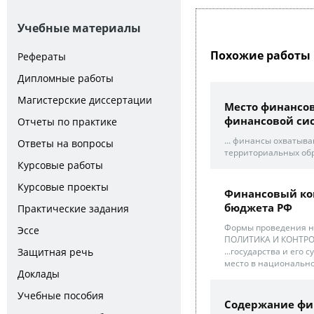
Учебные материалы
Похожие работы 
Рефераты
Дипломные работы
Магистерские диссертации
Место финансо
финансовой си
Отчеты по практике
... финансы охватыв
Ответы на вопросы
территориальных обр
Курсовые работы
Курсовые проекты
Финансовый ко
бюджета РФ
Практические задания
Формы проведения н
Эссе
ПОЛИТИКА И КОНТРО
...государства и его
Защитная речь
место в национально
Доклады
Учебные пособия
Содержание фи