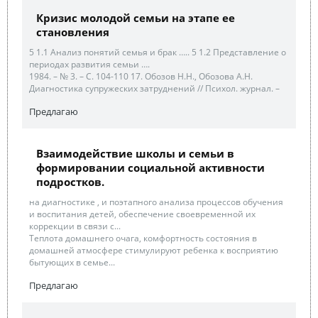
Кризис молодой семьи на этапе ее
становления
5 1.1 Анализ понятий семья и брак ….. 5 1.2 Представление о
периодах развития семьи ….
1984. – № 3. – С. 104-110 17. Обозов Н.Н., Обозова А.Н.
Диагностика супружеских затруднений // Психол. журнал. –
Предлагаю
Взаимодействие школы и семьи в
формировании социальной активности
подростков.
на диагностике , и поэтапного анализа процессов обучения
и воспитания детей, обеспечение своевременной их
коррекции в связи с...
Теплота домашнего очага, комфортность состояния в
домашней атмосфере стимулируют ребенка к восприятию
бытующих в семье...
Предлагаю