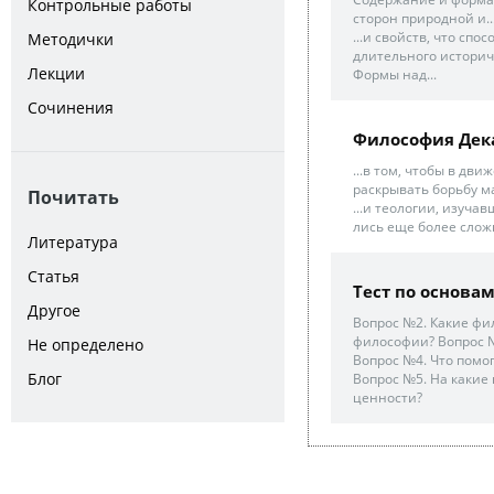
Контрольные работы
сторон природной и..
...и свойств, что сп
Методички
длительного историч
Лекции
Формы над...
Сочинения
Философия Дек
...в том, чтобы в дв
раскрывать борьбу м
Почитать
...и теологии, изуча
лись еще более сложн
Литература
Статья
Тест по основа
Другое
Вопрос №2. Какие фи
философии? Вопрос №3
Не определено
Вопрос №4. Что пом
Блог
Вопрос №5. На какие 
ценности?