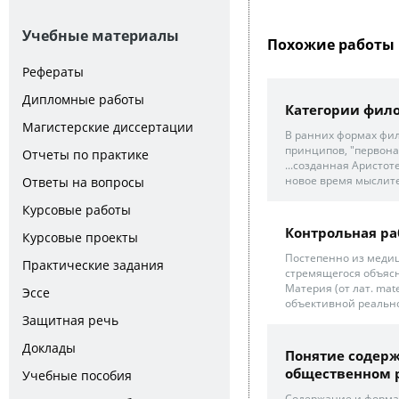
Учебные материалы
Похожие работы 
Рефераты
Дипломные работы
Категории фило
Магистерские диссертации
В ранних формах фи
принципов, "первонач
Отчеты по практике
...созданная Аристот
новое время мыслите
Ответы на вопросы
Курсовые работы
Контрольная ра
Курсовые проекты
Постепенно из медиц
Практические задания
стремящегося объясн
Материя (от лат. ma
Эссе
объективной реальн
Защитная речь
Доклады
Понятие содерж
общественном 
Учебные пособия
Содержание и форма 