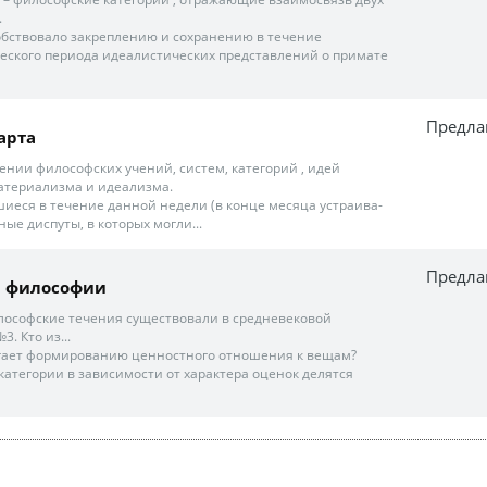
.
особствовало закреплению и сохранению в течение
еского периода идеалистических представлений о примате
Предла
арта
ижении философских учений, систем, категорий , идей
атериализма и идеализма.
вшиеся в течение данной недели (в конце месяца устраива-
ые диспуты, в которых могли...
Предла
м философии
лософские течения существовали в средневековой
. Кто из...
огает формированию ценностного отношения к вещам?
категории в зависимости от характера оценок делятся