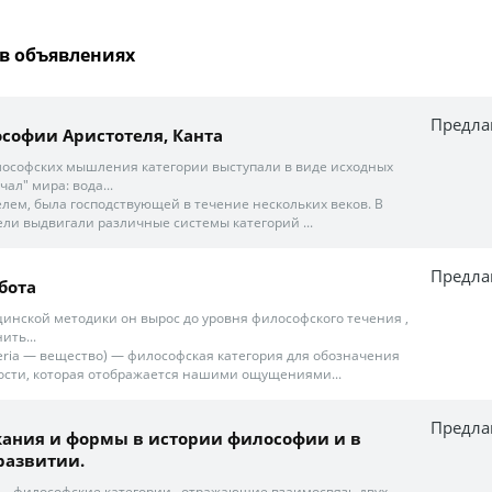
в объявлениях
Предла
софии Аристотеля, Канта
лософских мышления категории выступали в виде исходных
ал" мира: вода...
елем, была господствующей в течение нескольких веков. В
ли выдвигали различные системы категорий ...
Предла
бота
инской методики он вырос до уровня философского течения ,
ить...
teria — вещество) — философская категория для обозначения
ости, которая отображается нашими ощущениями...
Предла
ания и формы в истории философии и в
развитии.
– философские категории , отражающие взаимосвязь двух