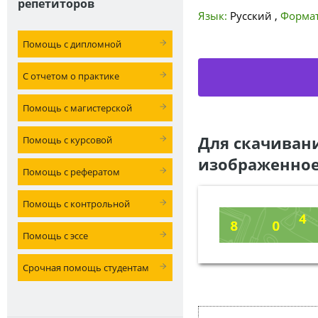
репетиторов
Язык:
Русский
,
Формат
Помощь с дипломной
С отчетом о практике
Помощь с магистерской
Для скачиван
Помощь с курсовой
изображенное
Помощь с рефератом
Помощь с контрольной
Помощь с эссе
Срочная помощь студентам