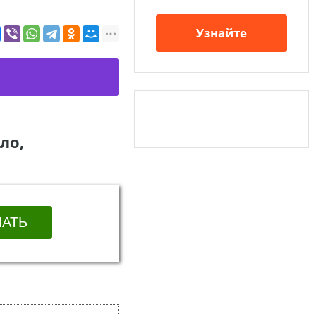
Узнайте
ло,