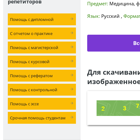
репетиторов
Предмет:
Медицина, ф
Язык:
Русский
,
Формат
Помощь с дипломной
С отчетом о практике
Вс
Помощь с магистерской
Помощь с курсовой
Для скачиван
Помощь с рефератом
изображенное
Помощь с контрольной
Помощь с эссе
Срочная помощь студентам