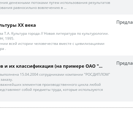
ления денежными потоками путем использования результатов
ования равносильно вовлечению в ...
Предла
льтуры XX века
ова Т.А. Культура города // Новая литература по культурологии.
Н, 1995.
ении всей истории человечества вместе с цивилизациями
ра .
Предла
в и их классификация (на примере ОАО "...
 выполнена 15.04.2004 сотрудниками компании "РОСДИПЛОМ"
заказу.
з важнейших элементов производственного цикла любой
редставляют собой предметы труда, которые используются