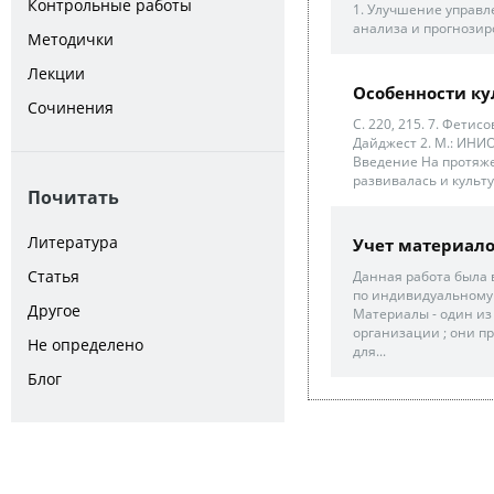
Контрольные работы
1. Улучшение управ
анализа и прогнозир
Методички
Лекции
Особенности ку
Сочинения
С. 220, 215. 7. Фетис
Дайджест 2. М.: ИНИО
Введение На протяж
развивалась и культу
Почитать
Литература
Учет материало
Статья
Данная работа была
по индивидуальному 
Другое
Материалы - один и
организации ; они п
Не определено
для...
Блог