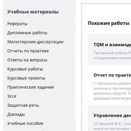
Учебные материалы
Похожие работы 
Рефераты
Дипломные работы
Магистерские диссертации
TQM и взаимод
Отчеты по практике
Тип данной работы Р
сотрудниками компа
Ответы на вопросы
Курсовые работы
Отчет по практ
Курсовые проекты
1. Улучшение управ
Практические задания
анализа и прогнози
денежных средств. Т
Эссе
руководителям второ
Защитная речь
Доклады
Управление де
Учебные пособия
27. Хруцкий В .Е., Г
книга по постановке