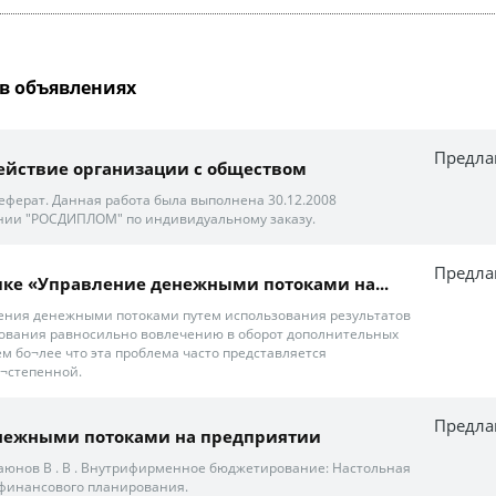
в объявлениях
Предла
ействие организации с обществом
еферат. Данная работа была выполнена 30.12.2008
нии "РОСДИПЛОМ" по индивидуальному заказу.
Предла
ике «Управление денежными потоками на...
ления денежными потоками путем использования результатов
рования равносильно вовлечению в оборот дополнительных
ем бо¬лее что эта проблема часто представляется
¬степенной.
Предла
нежными потоками на предприятии
амаюнов В . В . Внутрифирменное бюджетирование: Настольная
 финансового планирования.