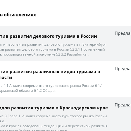
в объявлениях
Предла
тив развития делового туризма в России
ия и перспектив развития делового туризма в г. Екатеринбург
тив развития делового туризма в России 52 3.1 Постепенный
к производственной экономике 52 3.2 Разработка...
Предла
тив развития различных видов туризма в
ласти
 4 1 Анализ современного туристского рынка России 6 1.1
рманской области 6 1.2 Общая...
Предла
дов развития туризма в Краснодарском крае
 3 Глава 1. Анализ современного туристского рынка России
о...
изма в крае • исследованы тенденции и перспективы развития
кого края; Работа состоит из трех глав