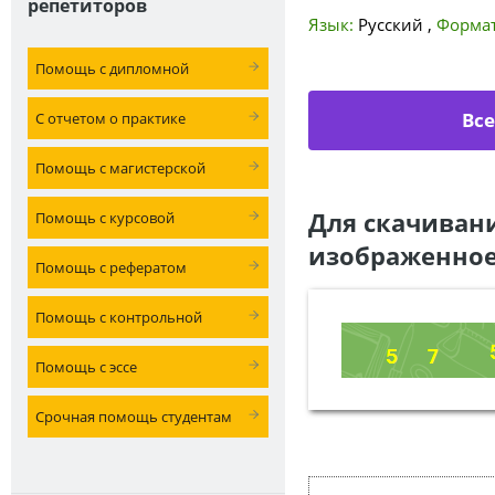
репетиторов
Язык:
Русский
,
Формат
Помощь с дипломной
Вс
С отчетом о практике
Помощь с магистерской
Для скачиван
Помощь с курсовой
изображенное
Помощь с рефератом
Помощь с контрольной
Помощь с эссе
Срочная помощь студентам