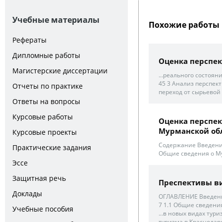
Учебные материалы
Похожие работы 
Рефераты
Дипломные работы
Оценка перспек
Магистерские диссертации
...реального состоян
45 3 Анализ перспек
Отчеты по практике
переход от сырьевой 
Ответы на вопросы
Курсовые работы
Оценка перспек
Мурманской об
Курсовые проекты
Содержание Введение
Практические задания
Общие сведения о Му
Эссе
Защитная речь
Преспективы ви
Доклады
ОГЛАВЛЕНИЕ Введение
7 1.1 Общие сведения 
Учебные пособия
...в новых видах тур
туризма в Краснодарс