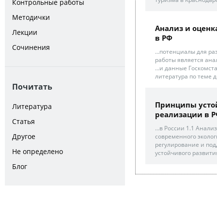
Контрольные работы
Методички
Анализ и оценк
Лекции
в РФ
Сочинения
...потенциалы для р
работы является анал
...и данные Госкомст
литература по теме д
Почитать
Принципы устой
Литература
реализации в 
Статья
...в России 1.1 Анал
Другое
современного эколог
регулирование и под
Не определено
устойчивого развития
Блог