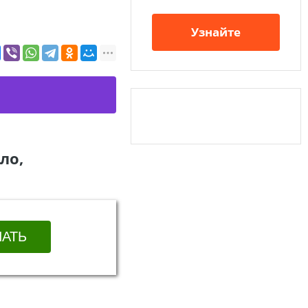
Узнайте
ло,