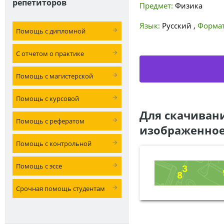
репетиторов
Предмет:
Физика
Язык:
Русский
,
Формат
Помощь с дипломной
С отчетом о практике
Помощь с магистерской
Помощь с курсовой
Для скачиван
Помощь с рефератом
изображенное
Помощь с контрольной
Помощь с эссе
Срочная помощь студентам