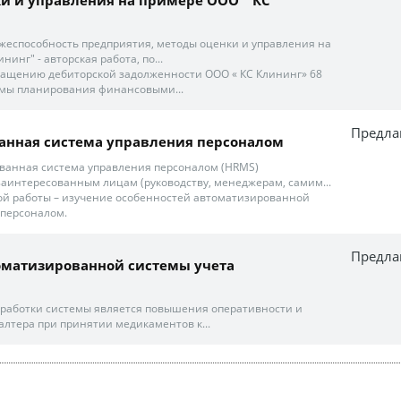
жеспособность предприятия, методы оценки и управления на
инг" - авторская работа, по...
ращению дебиторской задолженности ООО « КС Клининг» 68
емы планирования финансовыми...
Предла
анная система управления персоналом
ванная система управления персоналом (HRMS)
заинтересованным лицам (руководству, менеджерам, самим...
ой работы – изучение особенностей автоматизированной
 персоналом.
Предла
оматизированной системы учета
зработки системы является повышения оперативности и
алтера при принятии медикаментов к...