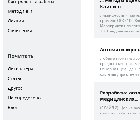
Контрольные работы
Клининг"
Методички
Ликвидность и плате
примере ООО " КС Клин
Лекции
Мероприятия по сок
Сочинения
3.3. Внедрение сист
Автоматизиров
Почитать
Любая автоматизиро
предоставляет всем 
Литература
Основная цель данн
системы управления
Статья
Другое
Разработка авт
Не определено
медицинских...
Блог
(СЛАЙД 2). Целью ра
качества работы бухг