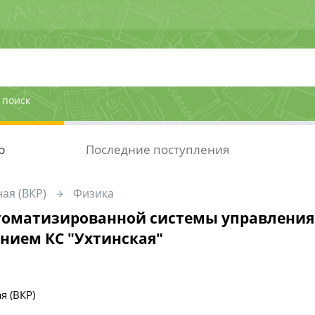
 поиск
р
Последние поступления
ая (ВКР)
Физика
томатизированной системы управления
нием КС "Ухтинская"
я (ВКР)