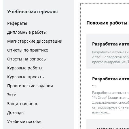
Учебные материалы
Похожие работы 
Рефераты
Дипломные работы
Магистерские диссертации
Разработка авт
Отчеты по практике
Разработка автомат
Авто" - авторская р
Ответы на вопросы
программирование. 
Курсовые работы
Курсовые проекты
Разработка ав
...
Практические задания
Разработка автомат
Эссе
"РеСтор" (защитная...
...радикальных спос
Защитная речь
оптимизируют бизнес
влияние...
Доклады
Учебные пособия
... методы оце