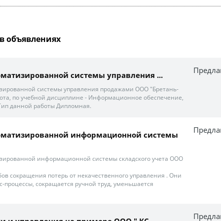
в объявлениях
Предла
оматизированной системы управления ...
изированной системы управления продажами ООО "Бретань-
абота, по учебной дисциплине - Информационное обеспечение,
Тип данной работы Дипломная.
Предла
томатизированной информационной системы
изированной информационной системы складского учета ООО
обов сокращения потерь от некачественного управления . Они
-процессы, сокращается ручной труд, уменьшается
Предла
нки и управления на примере ООО " КС