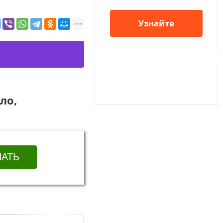
Узнайте
ло,