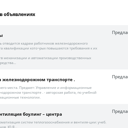
в объявлениях
Предла
ны
ь отводится кадрам работников железнодорожного
ста квалификации кото¬рых повышаются требования к их
едств механизации и автоматизации производственных
редства...
Предла
на железнодорожном транспорте .
чего места. Предмет: Управление и информационные
одорожном транспорте . - авторская работа, по учебной
мационные технологии.
Предла
нтиляция боулинг – центра
томатизация систем теплогазоснабжения и вентиля-ции: учеб.
ков, Ю.Я...