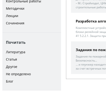
Контрольные работы
– М.: Стройиздат, ЦН
строительные работы [
Методички
Лекции
Разработка алг
Сочинения
Комплектные устройс
блоки релейной защи
41 5.2.2.1. Защита п
Почитать
Задания по по
Литература
Задания по пожарной
Статья
Безопасность...
... и плунжер наход
Другое
за счет встречных по
Не определено
Блог