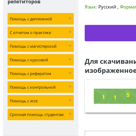
репетиторов
Язык:
Русский
,
Формат
Помощь с дипломной
С отчетом о практике
Помощь с магистерской
Для скачиван
Помощь с курсовой
изображенное
Помощь с рефератом
Помощь с контрольной
Помощь с эссе
Срочная помощь студентам