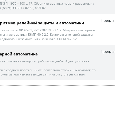
ИИЭП, 1975 – 108 с. 17. Сборники сметных норм и расценок на
текст]: СНиП 4.02-82, 4.05-82.
Предла
оритмов релейной защиты и автоматики
тва защиты ЯРЭ2201, ЯРЭ2202 39 5.2.1.2. Микропроцессорные
ты и автоматики БЭМП 40 5.2.2. Комплекты токовой защиты
ри однофазных замыканиях на землю ЗЗН 41 5.2.2.2.
Предла
жарной автоматике
 автоматике - авторская работа, по учебной дисциплине -
ится в среднем положении относительно вторичных обмоток, то
токов магнитных на выходе датчика отсутствует сигнал.