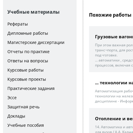
Учебные материалы
Похожие работы 
Рефераты
Дипломные работы
Грузовые ваго
Магистерские диссертации
При этом важная рол
транс¬порта, для ро
Отчеты по практике
под¬готовке.
... автоматики , ср
Ответы на вопросы
процессов, включая с
Курсовые работы
Курсовые проекты
... технологии 
Практические задания
Автоматизация рабо
технологии на железн
Эссе
дисциплине - Инфор
Защитная речь
Доклады
Отопление и ве
Учебные пособия
14. Автоматика и ав
для вузов / А.А. Калма