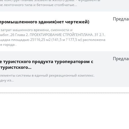
 ленточного типа и бетонные столбчатые...
Предла
промышленного здания(нет чертежей)
, затрат машинного времени, сменности и
абот. 26 Глава 2. ПРОЕКТИРОВАНИЕ СТРОЙГЕНПЛАНА. 31 2.1.
щадка площадью 25116,25 м2 (141,5 м ? 177,5 м) расположена
 города .
Предла
 туристского продукта туроператором с
уристского...
элементы системы в единый рекреационный комплекс.
ну из...