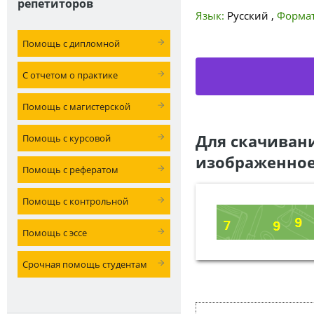
репетиторов
Язык:
Русский
,
Формат
Помощь с дипломной
С отчетом о практике
Помощь с магистерской
Для скачиван
Помощь с курсовой
изображенное
Помощь с рефератом
Помощь с контрольной
Помощь с эссе
Срочная помощь студентам