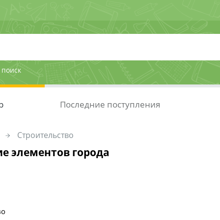
 поиск
р
Последние поступления
Строительство
е элементов города
во