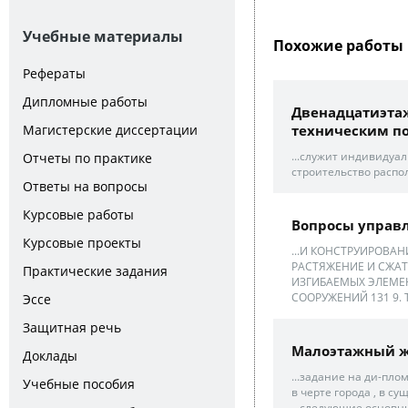
Учебные материалы
Похожие работы 
Рефераты
Дипломные работы
Двенадцатиэта
техническим п
Магистерские диссертации
...служит индивидуал
Отчеты по практике
строительство распо
Ответы на вопросы
Курсовые работы
Вопросы управ
Курсовые проекты
...И КОНСТРУИРОВА
РАСТЯЖЕНИЕ И СЖАТ
Практические задания
ИЗГИБАЕМЫХ ЭЛЕМЕН
СООРУЖЕНИЙ 131 9.
Эссе
Защитная речь
Малоэтажный 
Доклады
...задание на ди-пло
Учебные пособия
в черте города , в су
...следующие основн