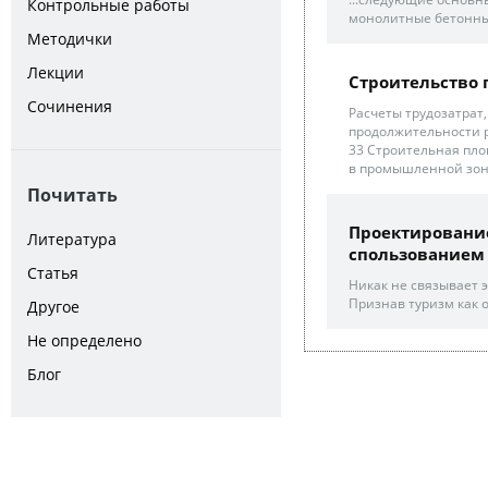
Контрольные работы
монолитные бетонные
Методички
Лекции
Строительство 
Сочинения
Расчеты трудозатрат
продолжительности р
33 Строительная пло
в промышленной зоне
Почитать
Проектирование
Литература
спользованием т
Статья
Никак не связывает 
Признав туризм как од
Другое
Не определено
Блог