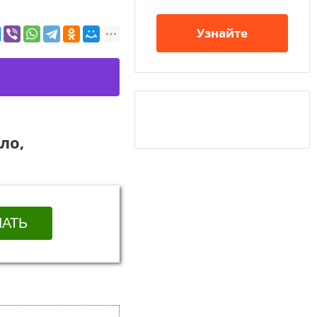
Узнайте
ло,