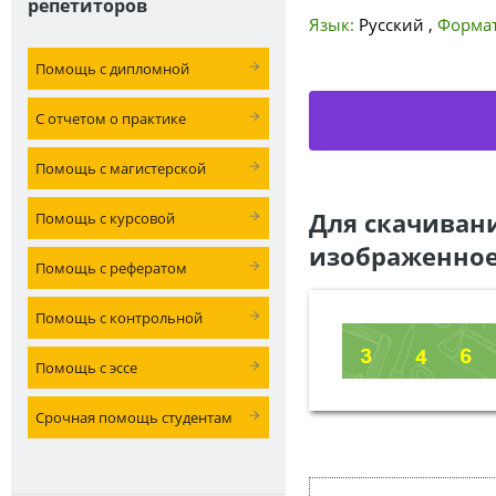
репетиторов
Язык:
Русский
,
Формат
Помощь с дипломной
С отчетом о практике
Помощь с магистерской
Для скачиван
Помощь с курсовой
изображенное
Помощь с рефератом
Помощь с контрольной
Помощь с эссе
Срочная помощь студентам