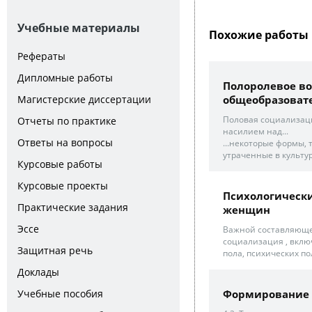
Учебные материалы
Похожие работы 
Рефераты
Дипломные работы
Полоролевое во
общеобразоват
Магистерские диссертации
Половая социализаци
Отчеты по практике
насилием над...
Ответы на вопросы
...некоторые формы, 
утраченные в культур
Курсовые работы
Курсовые проекты
Психологическ
Практические задания
женщин
Эссе
Важной составляюще
социализация , вклю
Защитная речь
пола, психических п
Доклады
Формирование 
Учебные пособия