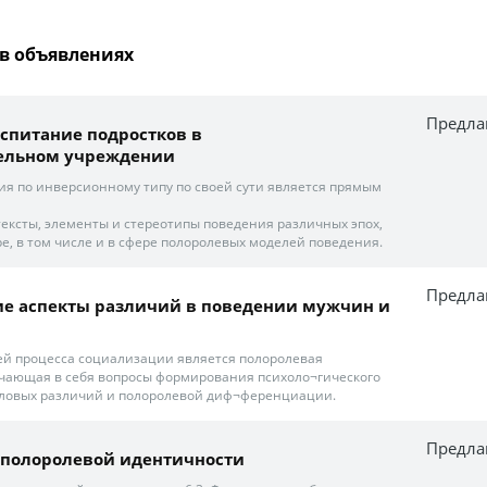
в объявлениях
Предла
спитание подростков в
ельном учреждении
я по инверсионному типу по своей сути является прямым
тексты, элементы и стереотипы поведения различных эпох,
е, в том числе и в сфере полоролевых моделей поведения.
Предла
ие аспекты различий в поведении мужчин и
й процесса социализации является полоролевая
чающая в себя вопросы формирования психоло¬гического
оловых различий и полоролевой диф¬ференциации.
Предла
полоролевой идентичности