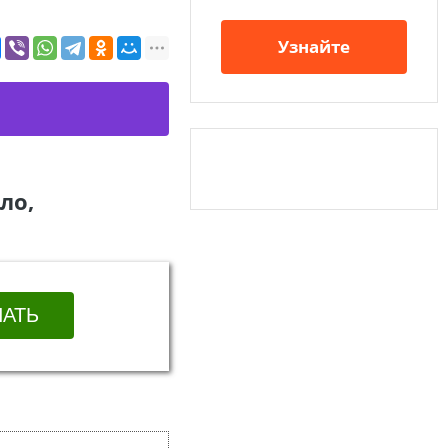
Узнайте
ло,