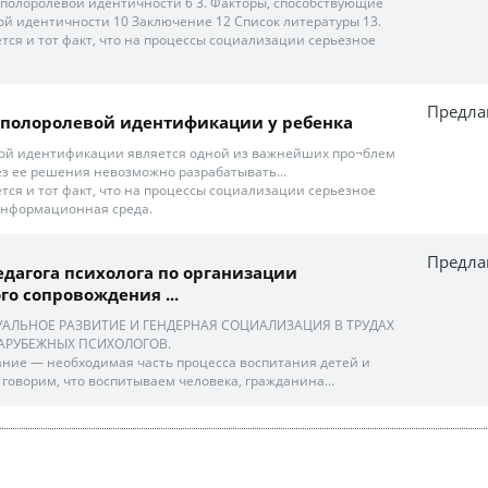
я полоролевой идентичности 6 3. Факторы, способствующие
й идентичности 10 Заключение 12 Список литературы 13.
ся и тот факт, что на процессы социализации серьезное
Предла
полоролевой идентификации у ребенка
ой идентификации является одной из важнейших про¬блем
без ее решения невозможно разрабатывать...
ся и тот факт, что на процессы социализации серьезное
информационная среда.
Предла
едагога психолога по организации
го сопровождения ...
УАЛЬНОЕ РАЗВИТИЕ И ГЕНДЕРНАЯ СОЦИАЛИЗАЦИЯ В ТРУДАХ
АРУБЕЖНЫХ ПСИХОЛОГОВ.
ние — необходимая часть процесса воспитания детей и
 говорим, что воспитываем человека, гражданина...