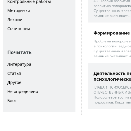
4 2. Теория развити
Контрольные работы
развитию полоролево
Методички
Существенным являет
влияние оказывает...
Лекции
Сочинения
Формирование 
Проблема полоролев
в психологии, ведь 
Существенным являет
Почитать
влияние оказывает 
Литература
Деятельность п
Статья
психологическо
Другое
ГЛАВА 1 ПСИХОСЕКС
Не определено
ОТЕЧЕСТВЕННЫХ И З
Полоролевое воспита
Блог
подростков. Когда мы