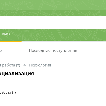
 поиск
р
Последние поступления
 работа (т)
Психология
оциализация
абота (т)