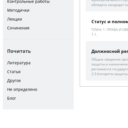
Контрольные работы
обладать кандидат н
Методички
Лекции
Статус и полно
Сочинения
ПЛАН: 1. ПРАВА И 
1.1.
Почитать
Должносной ре
Общие сведения орга
Литература
защиты и назначение
регламента государс
Статья
2.3.Алгоритм защиты 
Другое
Не определено
Блог