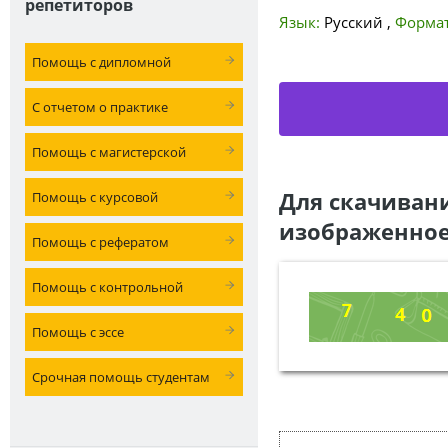
репетиторов
Язык:
Русский
,
Формат
Помощь с дипломной
С отчетом о практике
Помощь с магистерской
Для скачиван
Помощь с курсовой
изображенное
Помощь с рефератом
Помощь с контрольной
Помощь с эссе
Срочная помощь студентам