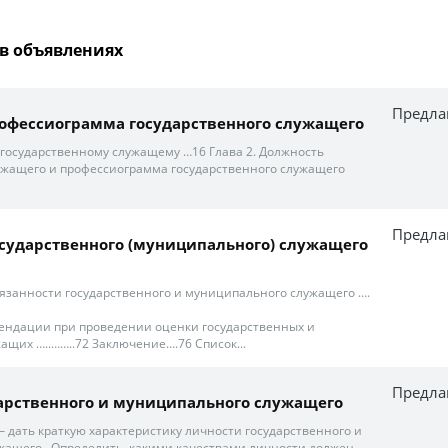
в объявлениях
Предла
офессиограмма государственного служащего
государственному служащему …16 Глава 2. Должность
ужащего и профессиограмма государственного служащего
Предла
 государственного (муниципального) служащего
язанности государственного и муниципального служащего ….
ендации при проведении оценки государственных и
щих …..……..72 Заключение….76 Список...
Предла
арственного и муниципального служащего
– дать краткую характеристику личности государственного и
ащего . Определить, какими качествами личности должен