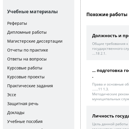
Учебные материалы
Похожие работы 
Рефераты
Дипломные работы
Должность и пр
Магистерские диссертации
Общие требования к 
государственного сл
Отчеты по практике
….18 2.1.
Ответы на вопросы
Курсовые работы
... подготовка
.
Курсовые проекты
Права и основные об
Практические задания
…….11 1.3.
Методические реком
Эссе
муниципальных служа
Защитная речь
Доклады
Личность госуд
Учебные пособия
Цель данной работы 
муниципального служ