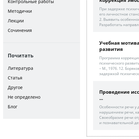
Контрольные работы
При задержке психич
Методички
его личностное стан
2. Выявить особенно
Лекции
Разработать направл
Сочинения
Учебная мотива
развития
Почитать
Программа коррекци
психического развития
Литература
– М., 1976. 12. Боря
задержкой психическо
Статья
Другое
Проведение исс
Не определено
...
Блог
Особенности речи у 
нарушением речи, ка
Своеобразие речи от
и познавательной де