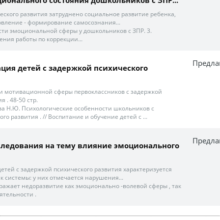
еского развития затруднено социальное развитие ребенка,
овление - формирование самосознания...
сти эмоциональной сферы у дошкольников с ЗПР. 3.
ения работы по коррекции...
Предла
ция детей с задержкой психического
и мотивационной сферы первоклассников с задержкой
 . 48-50 стр.
кова Н.Ю. Психологические особенности школьников с
го развития . // Воспитание и обучение детей с ...
Предла
ледования на тему влияние эмоционального
детей с задержкой психического развития характеризуется
к системы: у них отмечается нарушения...
ражает недоразвитие как эмоционально -волевой сферы , так
ятельности .