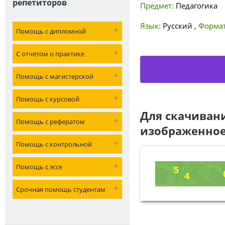
репетиторов
Предмет:
Педагогика
Язык:
Русский
,
Формат
Помощь с дипломной
С отчетом о практике
Помощь с магистерской
Помощь с курсовой
Для скачиван
Помощь с рефератом
изображенное
Помощь с контрольной
Помощь с эссе
Срочная помощь студентам