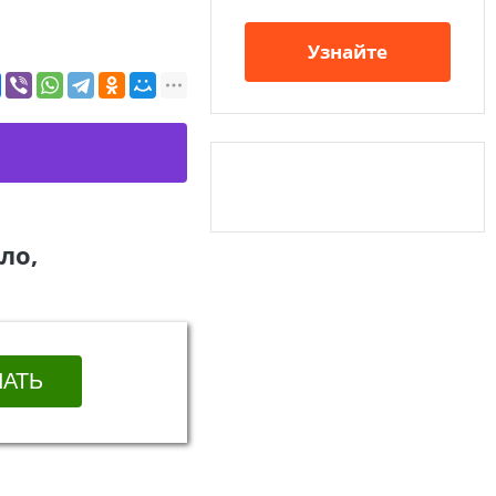
Узнайте
ло,