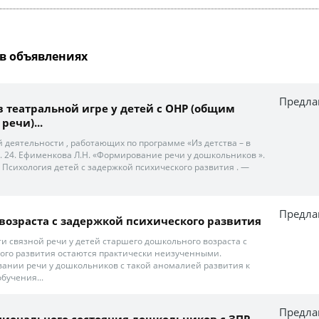
в объявлениях
Предла
в театральной игре у детей с ОНР (общим
речи)...
й деятельности , работающих по программе «Из детства – в
9. 24. Ефименкова Л.Н. «Формирование речи у дошкольников ».
 Психология детей с задержкой психического развития . —
Предла
о возраста с задержкой психического развития
ти связной речи у детей старшего дошкольного возраста с
ого развития остаются практически неизученными.
ании речи у дошкольников с такой аномалией развития к
бучения...
Предла
ионального состояния дошкольников с ЗПР...