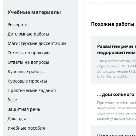
Учебные материалы
Похожие работы 
Рефераты
Дипломные работы
Магистерские диссертации
Развитие речи 
недоразвитием 
Отчеты по практике
...по изобразительно
Ответы на вопросы
отрочество»).М., 199
26. Защиринская О.В.
Курсовые работы
СПб.: Речь, 2004.
Курсовые проекты
Практические задания
... дошкольног
Эссе
При этом, особеннос
задержкой психическ
Защитная речь
Задержка в формиров
моменту школьного о
Доклады
Учебные пособия
Коррекция эмоц