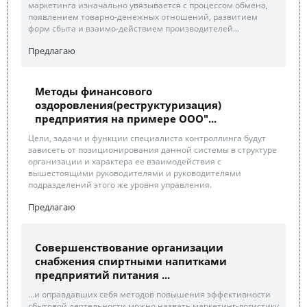
маркетинга изначально увязывается с процессом обмена,
появлением товарно-денежных отношений, развитием
форм сбыта и взаимо-действием производителей...
Предлагаю
Методы финансового
оздоровления(реструктуризация)
предприятия на примере ООО"...
Цели, задачи и функции специалиста контроллинга будут
зависеть от позиционирования данной системы в структуре
организации и характера ее взаимодействия с
вышестоящими руководителями и руководителями
подразделений этого же уровня управления.
Предлагаю
Совершенствование организации
снабжения спиртными напитками
предприятий питания ...
...и оправдавших себя методов повышения эффективности
сбытовой деятельности можно назвать маркетинг-логистику