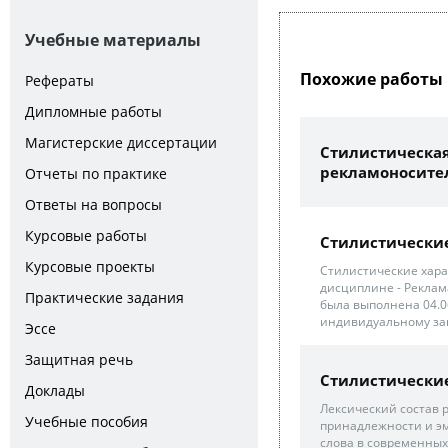
Учебные материалы
Похожие работы 
Рефераты
Дипломные работы
Магистерские диссертации
Стилистическая
рекламоносител
Отчеты по практике
Ответы на вопросы
Курсовые работы
Стилистические
Курсовые проекты
Стилистические хара
дисциплине - Реклам
Практические задания
была выполнена 04.
индивидуальному зак
Эссе
Защитная речь
Стилистические
Доклады
Лексический состав 
Учебные пособия
принадлежности и эм
слова в современных