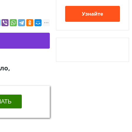
Узнайте
ло,