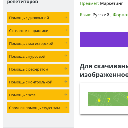
репетиторов
Предмет:
Маркетинг
Язык:
Русский
,
Формат
Помощь с дипломной
С отчетом о практике
Помощь с магистерской
Помощь с курсовой
Для скачиван
Помощь с рефератом
изображенное
Помощь с контрольной
Помощь с эссе
Срочная помощь студентам