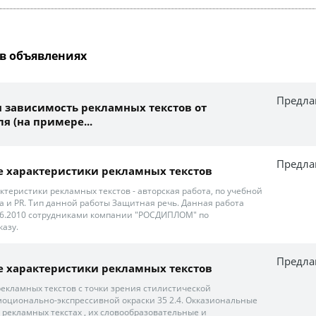
в объявлениях
Предла
 зависимость рекламных текстов от
я (на примере...
Предла
 характеристики рекламных текстов
ктеристики рекламных текстов - авторская работа, по учебной
а и PR. Тип данной работы Защитная речь. Данная работа
06.2010 сотрудниками компании "РОСДИПЛОМ" по
азу.
Предла
 характеристики рекламных текстов
рекламных текстов с точки зрения стилистической
оционально-экспрессивной окраски 35 2.4. Окказиональные
 рекламных текстах , их словообразовательные и