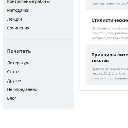
Контрольные работы
грамматические свойст
Методички
Лекции
Стилистически
Сочинения
Особенности и функц
Вместе с тем, рекла
которые должны прису
Почитать
Принципы лите
текстов
Литература
Грамматические и си
Статья
текста 35 2. 2. 3. С
Список использованн
Другое
Не определено
Блог