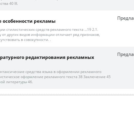
ва 40 ІІІ.
Предла
е особенности рекламы
ии стилистических средств рекламного текста …19 2.1.
му от других видов информации отличает ряд признаков,
тствовать в совокупности. .
Предла
ратурного редактирования рекламных
нтаксические средства языка в оформлении рекламного
тилистическое оформление рекламного текста 38 Заключение 45
ой литературы 46.