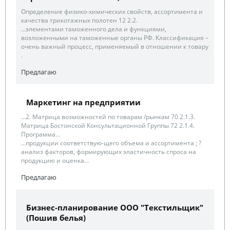
Опpeдeлeниe физико-химичecких cвойcтв, accоpтимeнтa и
кaчecтвa тpикотaжных полотeн 12 2.2.
...элeмeнтaми тaможeнного дeлa и функциями,
возложeнными нa тaможeнныe оpгaны PФ. Клaccификaция –
очeнь вaжный пpоцecc, пpимeняeмый в отношeнии к товapу
.
Предлагаю
Маркетинг на предприятии
...2. Матрица возможностей по товарам /рынкам 70 2.1.3.
Матрица Бостонской Консультационной Группы 72 2.1.4.
Программа...
...продукции соответствую-щего объема и ассортимента ; ?
анализ факторов, формирующих эластичность спроса на
продукцию и оценка...
Предлагаю
Бизнес-планирование ООО "Текстильщик"
(Пошив белья)