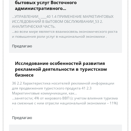
бытовых услуг Восточного
административного...
...УПРАВЛЕНИИ_ ____40 1.4 ПРИМЕНЕНИЕ МАРКЕТИНГОВЫХ
ИССЛЕДОВАНИЙ В БЫТОВОМ ОБСЛУЖИВАНИИ_53 2.
АНАЛИТИЧЕСКАЯ ЧАСТЬ.
...во всем мире является взаимосвязь экономического роста
и повышения роли услуг в национальной экономики .
Предлагаю
Исследование особенностей развития
рекламной деятельности в туристском
бизнесе
36 2.2 Характеристика носителей рекламной информации
для продвижения туристского продукта 41 2.3
Маркетинговые коммуникации, как...
...занятости; 4% от мирового ВВП (с учетом влияния туризма
на смежные с ним отрасли национальной экономики – 11%)
.
Предлагаю