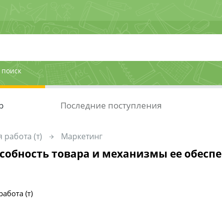
 поиск
р
Последние поступления
 работа (т)
Маркетинг
собность товара и механизмы ее обесп
абота (т)