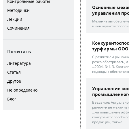
Контрольные работы
Основные меха
Методички
управления пр
Лекции
Механизмы обеспечен
и конкурентоспособно
Сочинения
Конкурентоспос
турфирмы ООО "
Почитать
С развитием рыночно
резко обострилась, и
Литература
...2004.-№1. 3. Кротк
подходы к обеспечени
Статья
Другое
Управление ко
Не определено
промышленного
Блог
Введение: Актуально
рыноч¬ные механизмы
...на повышение эф
конкурентоспособнос
продукции, также...