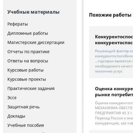
Учебные материалы
Похожие работы 
Рефераты
Дипломные работы
Конкурентоспос
конкурентоспос
Магистерские диссертации
Решающий фактор ком
Отчеты по практике
конкурентоспособнос
Ответы на вопросы
...торговли являетс
необходимого качест
Курсовые работы
оказанию услуг.
Курсовые проекты
Оценка конкуре
Практические задания
рынке потребит
Эссе
Оценка конкурентос
Защитная речь
МЕХАНИЗМА ОБЕСПЕ
ПРЕДПРИЯТИЯ 45 3.1.
Доклады
Переход России к эк
конкуренцию, как това
Учебные пособия