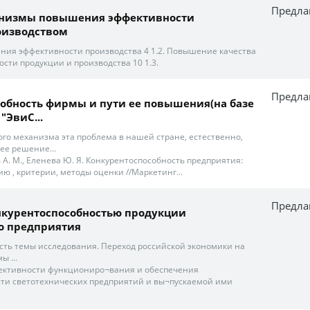
Предла
низмы повышения эффективности
оизводством
ия эффективности производства 4 1.2. Повышение качества
сти продукции и производства 10 1.3.
Предла
обность фирмы и пути ее повышения(на базе
ЭвиС...
го механизма эта проблема в нашей стране, естественно,
 ее решение...
ов А. М., Еленева Ю. Я. Конкурентоспособность предприятия:
ю , критерии, методы оценки //Маркетинг...
Предла
нкурентоспособностью продукции
 предприятия
сть темы исследования. Переход российской экономики на
 ...
фективности функциониро¬вания и обеспечения
ти светотехнических предприятий и вы¬пускаемой ими