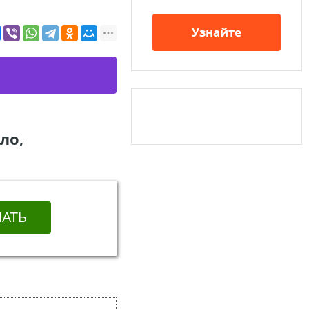
Узнайте
ло,