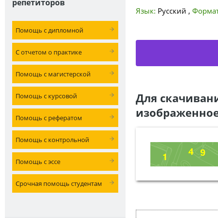
репетиторов
Язык:
Русский
,
Формат
Помощь с дипломной
С отчетом о практике
Помощь с магистерской
Для скачиван
Помощь с курсовой
изображенное
Помощь с рефератом
Помощь с контрольной
Помощь с эссе
Срочная помощь студентам