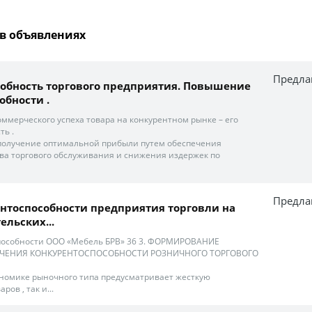
в объявлениях
Предла
обность торгового предприятия. Повышение
обности .
мерческого успеха товара на конкурентном рынке – его
ть .
я получение оптимальной прибыли путем обеспечения
ва торгового обслуживания и снижения издержек по
Предла
нтоспособности предприятия торговли на
ельских...
пособности ООО «Мебель БРВ» 36 3. ФОРМИРОВАНИЕ
ЧЕНИЯ КОНКУРЕНТОСПОСОБНОСТИ РОЗНИЧНОГО ТОРГОВОГО
ономике рыночного типа предусматривает жесткую
ров , так и...