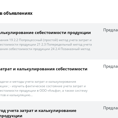
в объявлениях
Предла
калькулирование себестоимости продукции
ания 19 2.2 Попроцессный (простой) метод учета затрат и
естоимости продукции 21 2.3 Попередельный метод учета
вания себестоимости продукции 24 2.4 Позаказный метод
Предла
затрат и калькулирования себестоимости
 задачи и методы учета затрат и калькулирования
ции ; - изучить фактическое состояние учета затрат и
естоимости продукции в ООО «Альфа», а также систему
тов и калькуляцию...
Предла
од учета затрат и калькулирование
 продукции