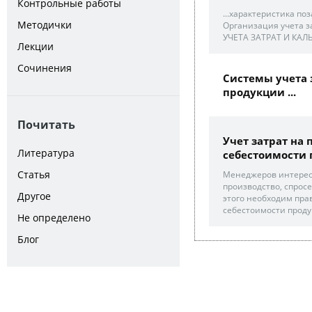
Контрольные работы
...характеристика по
Методички
Организация учета 
УЧЕТА ЗАТРАТ И КАЛЬ
Лекции
Сочинения
Системы учета 
продукции ...
Почитать
Учет затрат на
Литература
себестоимости 
Статья
Менеджеров интересу
производство, спросе
Другое
этого необходим пра
себестоимости проду
Не определено
Блог