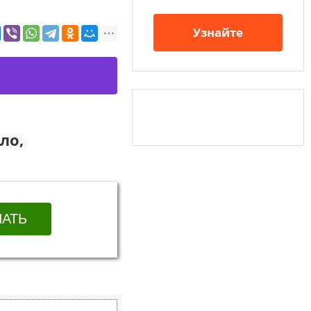
Узнайте
ло,