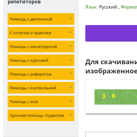
репетиторов
Язык:
Русский
,
Формат
Помощь с дипломной
С отчетом о практике
Помощь с магистерской
Для скачиван
Помощь с курсовой
изображенное
Помощь с рефератом
Помощь с контрольной
Помощь с эссе
Срочная помощь студентам