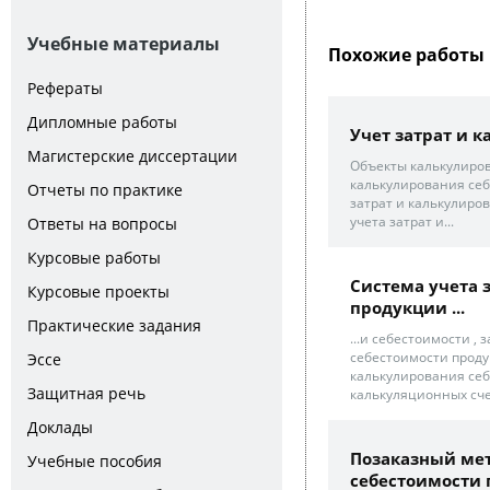
Учебные материалы
Похожие работы 
Рефераты
Дипломные работы
Учет затрат и 
Магистерские диссертации
Объекты калькулиров
калькулирования себ
Отчеты по практике
затрат и калькулиро
учета затрат и...
Ответы на вопросы
Курсовые работы
Система учета 
Курсовые проекты
продукции ...
Практические задания
...и себестоимости ,
себестоимости продук
Эссе
калькулирования себ
Защитная речь
калькуляционных сче
Доклады
Позаказный мет
Учебные пособия
себестоимости