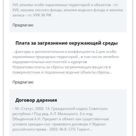
XVI, землям особо охраняемых территорий и объектов - гл.
XVII, землям лесного фонда, землям водного фонда и землям
запаса - гл. XVIII ЗК РФ.
Предлагаю
Плата за загрязнение окружающей среды
...факторы и дополнительного коэффициента 2 для особо
охраняемых природных территорий , в том числе лечебно-
оздоровительных местностей и курортов
Нормативы платы за сбросы загрязняющих веществ в
поверхностные и подземные водные объекты сбросы...
Предлагаю
Договор дарения
– М.: Статут, 2000. 14. Гражданский кодекс Советских
республик / Под ред. А.Л. Малицкого. 3-е изд.
Обыденнов А.Н. Предмет и объект как существенные
условия граждан-ско- правового договора // Журнал
российского права.- 2003.-№ 8- СПС Гарант...