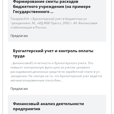
Формирование сметы расходов
бюджетного учреждения (на примере
Государственного ...
Токарев И.Н. « Бухгалтерский учет в бюджетных уч
¬реждениях». М., «ИД ФБК Пресс», 2002 г. 49. Финансовая
стабилизация в России.
Предлагаю
Бухгалтерский учет и контроль оплаты
труда
...финансовой) отчетности и бухгалтерского учета. Это
повысит контрольную функ-цию за учетом целевого
расходования денежных средств по заработной плате в уч
-реждении. Не смотря на то, что бухгалтерский учет ведется
автоматизированным спосо-бом...
Предлагаю
Финансовый анализ деятельности
предприятия