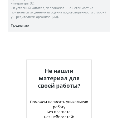
литературы 32.
...в уставный капитал, первоначаль-ной стоимостью
признается их денежная оценка по договоренности сторон (
уч -редителями организации).
Предлагаю
Не нашли
материал для
своей работы?
Поможем написать уникальную
работу
Без плагиата!
Без нейросетей!