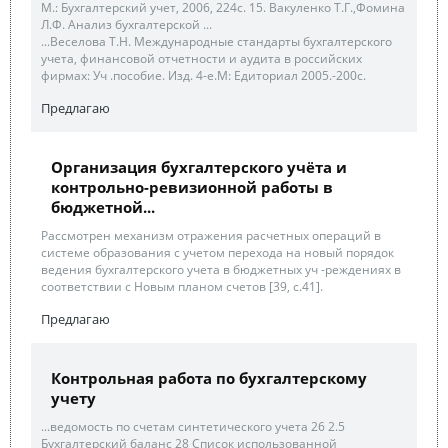
М.: Бухгалтерский учет, 2006, 224с. 15. Вакуленко Т.Г.,Фомина
Л.Ф. Анализ бухгалтерской ...
...Веселова Т.Н. Международные стандарты бухгалтерского
учета, финансовой отчетности и аудита в российских
фирмах: Уч .пособие. Изд. 4-е.М: Едиториал 2005.-200с.
Предлагаю
Организация бухгалтерского учёта и
контрольно-ревизионной работы в
бюджетной...
Рассмотрен механизм отражения расчетных операций в
системе образования с учетом перехода на новый порядок
ведения бухгалтерского учета в бюджетных уч -реждениях в
соответствии с Новым планом счетов [39, с.41].
Предлагаю
Контрольная работа по бухгалтерскому
учету
...ведомость по счетам синтетического учета 26 2.5
Бухгалтерский баланс 28 Список использованной