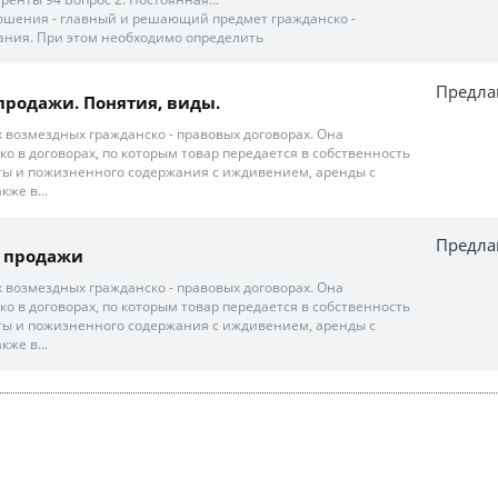
шения - главный и решающий предмет гражданско -
ания. При этом необходимо определить
Предла
продажи. Понятия, виды.
ех возмездных гражданско - правовых договорах. Она
ко в договорах, по которым товар передается в собственность
ты и пожизненного содержания с иждивением, аренды с
кже в...
Предла
- продажи
ех возмездных гражданско - правовых договорах. Она
ко в договорах, по которым товар передается в собственность
ты и пожизненного содержания с иждивением, аренды с
кже в...