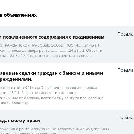
в объявлениях
Предла
 и пожизненного содержания с иждивением
О ГРАЖДАНСКО - ПРАВОВЫЕ ОСОБЕННОСТИ….…24-45 § 1.
ая природа договора ренты …………….….24-28 § 2. Объект и
ты ….28-30 § 3. Стороны договора ренты и защита...
Предла
равовые сделки граждан с банком и иными
реждениями.
нковского счета 37 Глава 3. Публично- правовая природа
ния 43 § 1. Развитие системы ипотечного...
ависимыми от феодала, платили ему ренту за пользование
тывали барщину.
Предла
жданскому праву
положения о ренте и пожизненном содержании с иждивением
ренты 94 Вопрос 2. Постоянная...