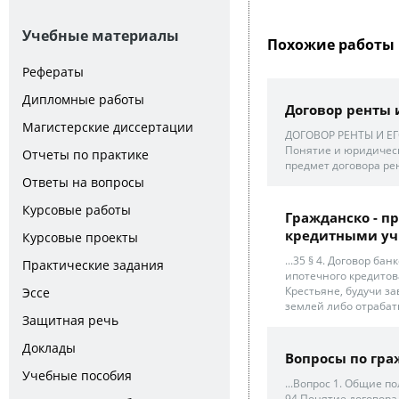
Учебные материалы
Похожие работы 
Рефераты
Дипломные работы
Договор ренты
Магистерские диссертации
ДОГОВОР РЕНТЫ И ЕГ
Понятие и юридическ
Отчеты по практике
предмет договора рен
Ответы на вопросы
Курсовые работы
Гражданско - п
кредитными уч
Курсовые проекты
...35 § 4. Договор ба
Практические задания
ипотечного кредитова
Крестьяне, будучи з
Эссе
землей либо отраба
Защитная речь
Доклады
Вопросы по гра
Учебные пособия
...Вопрос 1. Общие 
94 Понятие договора 