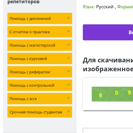
репетиторов
Язык:
Русский
,
Формат
Помощь с дипломной
В
С отчетом о практике
Помощь с магистерской
Для скачиван
Помощь с курсовой
изображенное
Помощь с рефератом
Помощь с контрольной
Помощь с эссе
Срочная помощь студентам