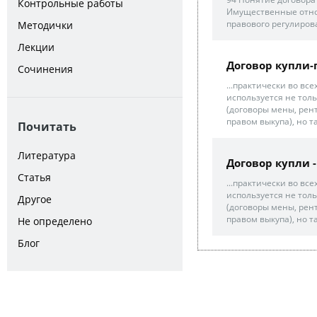
Контрольные работы
Имущественные отно
правового регулиров
Методички
Лекции
Договор купли-
Сочинения
...практически во вс
используется не толь
(договоры мены, рен
правом выкупа), но та
Почитать
Литература
Договор купли 
Статья
...практически во вс
используется не толь
Другое
(договоры мены, рен
правом выкупа), но та
Не определено
Блог