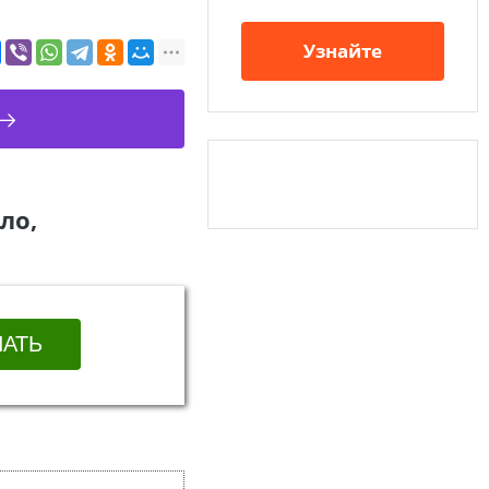
Узнайте
ло,