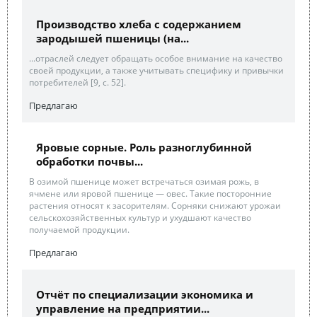
Производство хлеба с содержанием
зародышей пшеницы (на...
...отраслей следует обращать особое внимание на качество
своей продукции, а также учитывать специфику и привычки
потребителей [9, c. 52].
Предлагаю
Яровые сорные. Роль разноглубинной
обработки почвы...
В озимой пшенице может встречаться озимая рожь, в
ячмене или яровой пшенице — овес. Такие посторонние
растения относят к засорителям. Сорняки снижают урожаи
сельскохозяйственных культур и ухудшают качество
получаемой продукции.
Предлагаю
Отчёт по специализации экономика и
управление на предприятии...