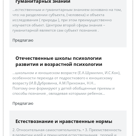
гуманитарных знаний
...естественным и гуманитарным знанием основано на том,
что: на разделении субъекта, (человека) и объекта
исследования ( природы ), при этом преимущественно
изучается объект. Центром второй сферы знания –
гуманитарной является сам субъект познания .
Предлагаю
Отечественные школы психологии
развития и возрастной психологии
...школьном и юношеском возрасте (Е.А.Шумилин, И.С.Кон),
особенности перехода от подросткового к юношескому
возрасту (И.В.Дубровина, А.М.Прихожан, Н.Н...
Поэтому они формируют у детей обобщенные приемы и
способы познания , овладевая которыми ребенок...
Предлагаю
Естествознание и нравственные нормы
2. Относительная самостоятельность. • 3. Преемственность
в развитии идей и принципов естествознания , теорий и