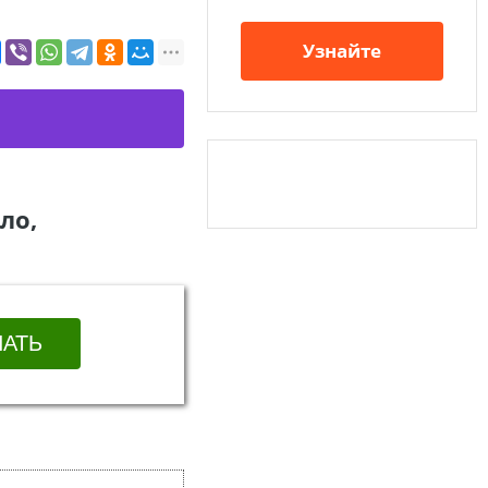
Узнайте
ло,