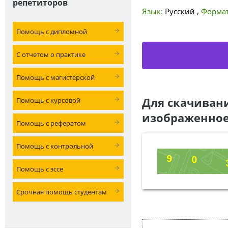
репетиторов
Язык:
Русский
,
Формат
Помощь с дипломной
С отчетом о практике
Помощь с магистерской
Для скачиван
Помощь с курсовой
изображенное
Помощь с рефератом
Помощь с контрольной
Помощь с эссе
Срочная помощь студентам