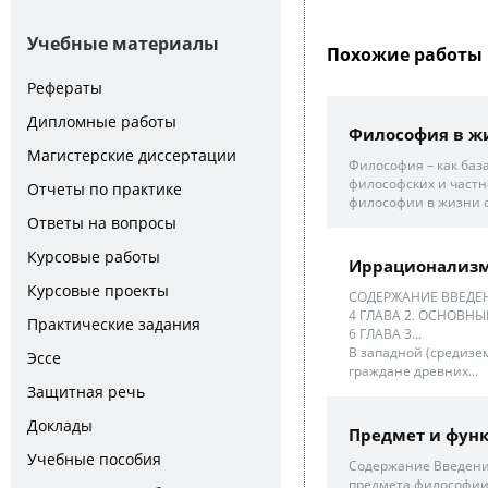
Учебные материалы
Похожие работы 
Рефераты
Дипломные работы
Философия в жи
Магистерские диссертации
Философия – как баз
философских и частн
Отчеты по практике
философии в жизни о
Ответы на вопросы
Курсовые работы
Иррационализм
Курсовые проекты
СОДЕРЖАНИЕ ВВЕДЕН
4 ГЛАВА 2. ОСНОВ
Практические задания
6 ГЛАВА 3...
В западной (средизем
Эссе
граждане древних...
Защитная речь
Доклады
Предмет и фун
Учебные пособия
Содержание Введение
предмета философии 