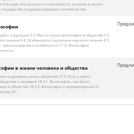
еста в мире, его ценности и значимости, его роли в жизни
 государства, в судьбах народов и человечества .
Предла
лософии
едмет и функции 2 2. Место и роль философии в обществе 5 3.
ого знания 6 4. Особенности социально-научного знания 8 5.
: происхождение и особенности 11 6. Философия
нности...
Предла
софии в жизни человека и общества
ие и духовная жизнь общества 13 3. Роль и место
щества и человека 18 3.1. Философия , как базис
ека и общества 18 3.2. Философия и мировоззрение 21
атура 33.