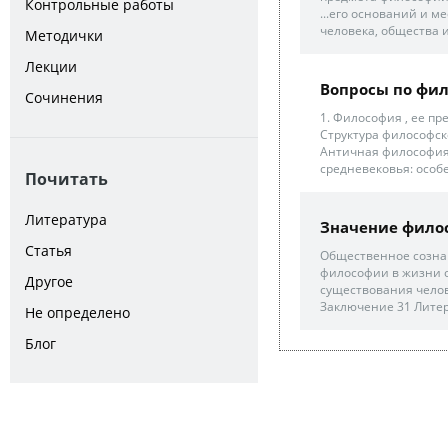
Контрольные работы
...его оснований и м
человека, общества и
Методички
Лекции
Вопросы по фи
Сочинения
1. Философия , ее пр
Структура философск
Античная философия 
средневековья: особе
Почитать
Литература
Значение фило
Статья
Общественное сознан
философии в жизни об
Другое
существования челов
Заключение 31 Литер
Не определено
Блог