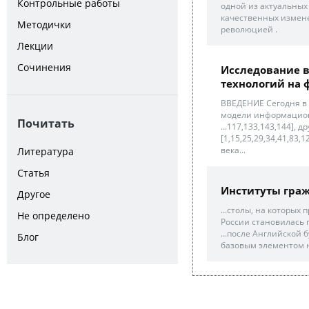
Контрольные работы
одной из актуальных 
качественных измен
Методички
революцией .
Лекции
Сочинения
Исследование 
технологий на 
ВВЕДЕНИЕ Сегодня в
модели информационн
Почитать
...117,133,143,144],
[1,15,25,29,34,41,83
века...
Литература
Статья
Институты граж
Другое
...столы, на которых
Не определено
России становилась 
...после Английской
Блог
базовым элементом н