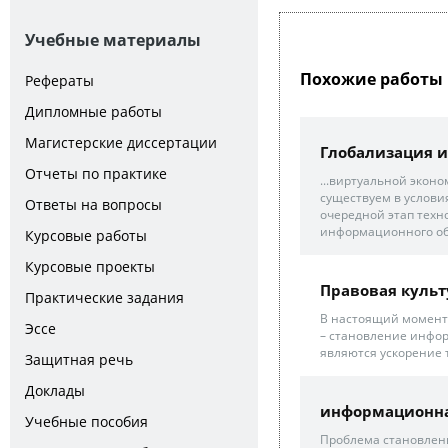
Учебные материалы
Похожие работы 
Рефераты
Дипломные работы
Магистерские диссертации
Глобализация 
Отчеты по практике
...виртуальной экон
существуем в услови
Ответы на вопросы
очередной этап техн
информационного об
Курсовые работы
Курсовые проекты
Правовая культ
Практические задания
В настоящий момент
Эссе
– становление инфор
являются ускорение т
Защитная речь
Доклады
информационна
Учебные пособия
Проблема становлени