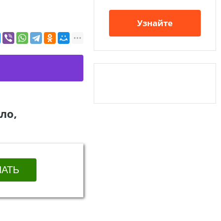
Узнайте
ло,