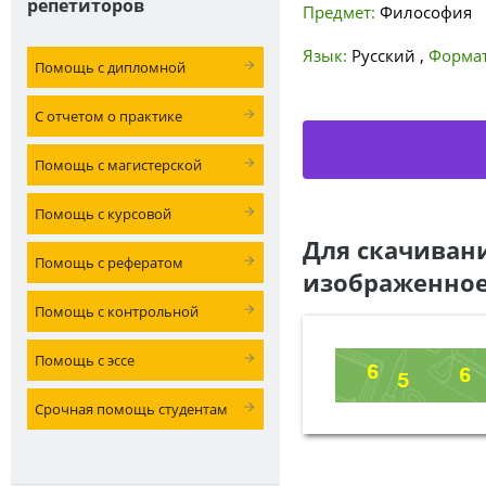
репетиторов
Предмет:
Философия
Язык:
Русский
,
Формат
Помощь с дипломной
С отчетом о практике
Помощь с магистерской
Помощь с курсовой
Для скачиван
Помощь с рефератом
изображенное
Помощь с контрольной
Помощь с эссе
Срочная помощь студентам