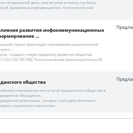
на сегодняшний день: мир вступил в полосу глу-боких
ений, вызванных информационно -технологической
Предла
влияния развития инфокоммуникационных
формирование ...
 нашей стране происходит становление национальной
ого ...
 другие - создают новую парадигму развития общества
,121,122,124,130,146]. Технологическая революция конца ХХ
Предла
данского общества
 проблема становления институтов гражданского общества в
предметом обсуждения.
 буржуазной революции , сегодня стало действительно
ового социального организма.