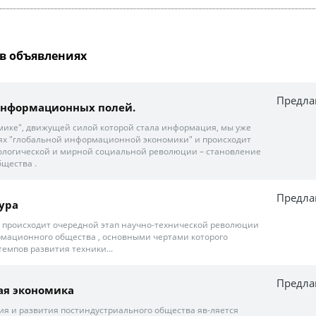
в объявлениях
Предла
информационных полей.
омике", движущей силой которой стала информация, мы уже
ях "глобальной информационной экономики" и происходит
ологической и мирной социальной революции – становление
щества .
Предла
ура
 происходит очередной этап научно-технической революции
мационного общества , основными чертами которого
емпов развития техники...
Предла
я экономика
я и развития постиндустриального общества яв-ляется