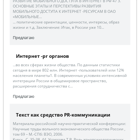
РАЗВИТИЕ МОБИЛЬНОГО ДОСТУПА В ИНТЕРНЕТ В РФ 47 3.
ОСНОВНЫЕ ЭТАПЫ И ПЕРСПЕКТИВЫ РАЗВИТИЯ
МОБИЛЬНОГО ДОСТУПА К ИНТЕРНЕТ -РЕСУРСАМ В ОАО
«МОБИЛЬНЫЕ...
... политические ориентации, ценности, интересы, образ
жизни и т.д. Заключение: Итак, в России уже 10...
Предлагаю
Интернет -pr органов
...во всех сферах жизни общества. По данным статистики
сегодня в мире 802 млн. Интернет -пользователей или 12%
населения планеты1. В современных условиях интенсивной
интеграции России в общемировое пространство,
расширения сотрудничества с...
Предлагаю
Текст как средство PR-коммуникации
Материалы российской научно-практической конференции:
Научные труды вольного экономического общества России ,
том 69 – М.-СПб: ВЭО, 2006.
Курск., С. 35-38. 44. Устюгова Т.В. Роль этнопсихологических