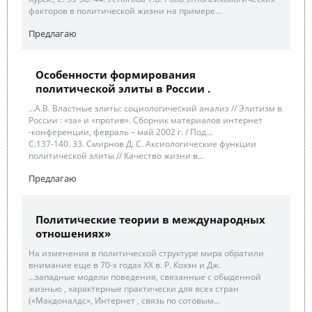
факторов в политической жизни на примере...
Предлагаю
Особенности формирования
политической элиты в России .
...А.В. Властные элиты: социологический анализ // Элитизм в
России : «за» и «против». Сборник материалов интернет
-конференции, февраль – май 2002 г. / Под...
С.137-140. 33. Смирнов Д. С. Аксиологические функции
политической элиты // Качество жизни в...
Предлагаю
Политические теории в международных
отношениях»
На изменения в политической структуре мира обратили
внимание еще в 70-х годах ХХ в. Р. Кохэн и Дж.
...западные модели поведения, связанные с обыденной
жизнью , характерные практически для всех стран
(«Макдоналдс», Интернет , связь по сотовым...