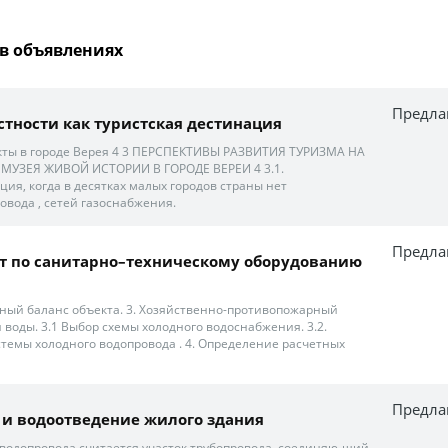
в объявлениях
Предла
естности как туристская дестинация
ты в городе Верея 4 3 ПЕРСПЕКТИВЫ РАЗВИТИЯ ТУРИЗМА НА
УЗЕЯ ЖИВОЙ ИСТОРИИ В ГОРОДЕ ВЕРЕИ 4 3.1.
ция, когда в десятках малых городов страны нет
овода , сетей газоснабжения.
Предла
т по санитарно–техническому оборудованию
дный баланс объекта. 3. Хозяйственно-противопожарный
 воды. 3.1 Выбор схемы холодного водоснабжения. 3.2.
темы холодного водопровода . 4. Определение расчетных
Предла
и водоотведение жилого здания
водопровода считается участок трубопровода, соединяю-щий