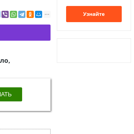
Узнайте
ло,