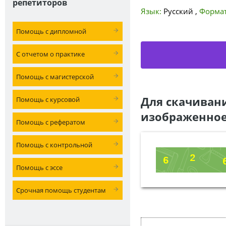
репетиторов
Язык:
Русский
,
Формат
Помощь с дипломной
С отчетом о практике
Помощь с магистерской
Для скачиван
Помощь с курсовой
изображенное
Помощь с рефератом
Помощь с контрольной
Помощь с эссе
Срочная помощь студентам