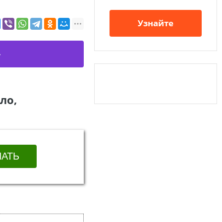
Узнайте
ло,