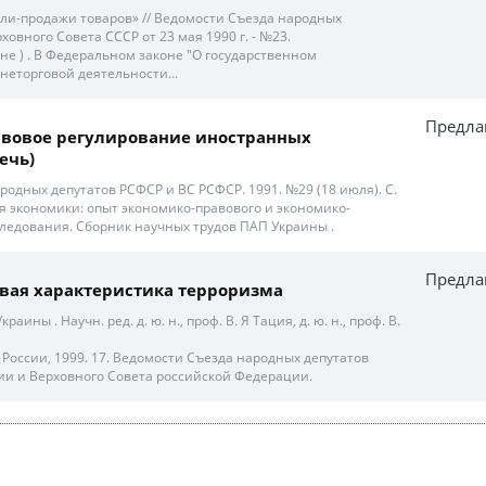
пли-продажи товаров» // Ведомости Съезда народных
ховного Совета СССР от 23 мая 1990 г. - №23.
ине ) . В Федеральном законе "О государственном
еторговой деятельности...
Предла
авовое регулирование иностранных
ечь)
родных депутатов РСФСР и ВС РСФСР. 1991. №29 (18 июля). С.
ия экономики: опыт экономико-правового и экономико-
ледования. Сборник научных трудов ПАП Украины .
Предла
вая характеристика терроризма
раины . Научн. ред. д. ю. н., проф. В. Я Тация, д. ю. н., проф. В.
оссии, 1999. 17. Ведомости Съезда народных депутатов
и и Верховного Совета российской Федерации.