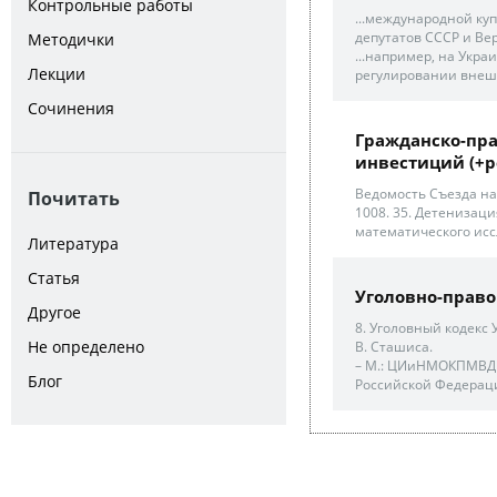
Контрольные работы
...международной ку
депутатов СССР и Вер
Методички
...например, на Укра
Лекции
регулировании внешн
Сочинения
Гражданско-пр
инвестиций (+р
Ведомость Съезда на
Почитать
1008. 35. Детенизац
математического исс
Литература
Статья
Уголовно-право
Другое
8. Уголовный кодекс Ук
Не определено
В. Сташиса.
– М.: ЦИиНМОКПМВД Р
Блог
Российской Федераци