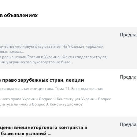
в объявлениях
Предла
качественно новую фазу развития На V Съезде народных
вых числах...
бую роль сыграли Россия и Украина . Факты свидетельствуют,
 ни у украинского руководства не было...
Предла
 право зарубежных стран, лекции
законодательная инициатива. Тема 11. Законодательная
ного права Украины Вопрос 1. Конституция Украины Вопрос
 статуса личности Вопрос 3. Конституционное
Предла
цены внешнеторгового контракта в
базисных условий ...