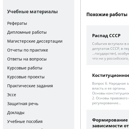
Учебные материалы
Похожие работы 
Рефераты
Дипломные работы
Распад СССР
Магистерские диссертации
События вступали в 
депутатов СССР, в пер
Отчеты по практике
...государств»), осо
что ни у российского,
Ответы на вопросы
Курсовые работы
Коституционное
Курсовые проекты
Вопрос 6. Народная 
Практические задания
власть и ее органы.
Основы конституцион
Эссе
2. Основы правового
регулирование...
Защитная речь
Доклады
Формирование 
Учебные пособия
зависимости от 